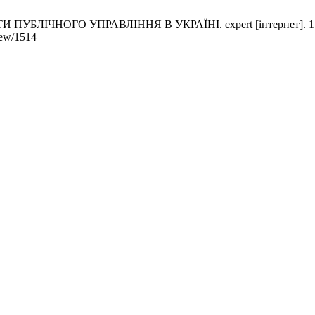
ІЧНОГО УПРАВЛІННЯ В УКРАЇНІ. expert [інтернет]. 15, Серпе
iew/1514