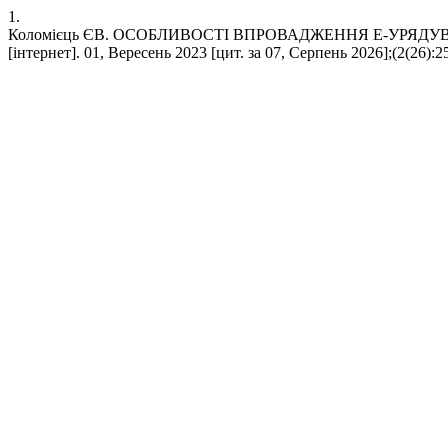
1.
Коломієць ЄВ. ОСОБЛИВОСТІ ВПРОВАДЖЕННЯ Е-УРЯДУВ
[інтернет]. 01, Вересень 2023 [цит. за 07, Серпень 2026];(2(26):25