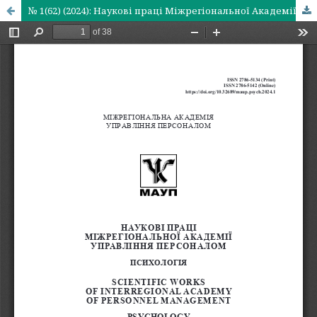
№ 1(62) (2024): Наукові праці Міжрегіональної Академії управління персоналом. Психологія