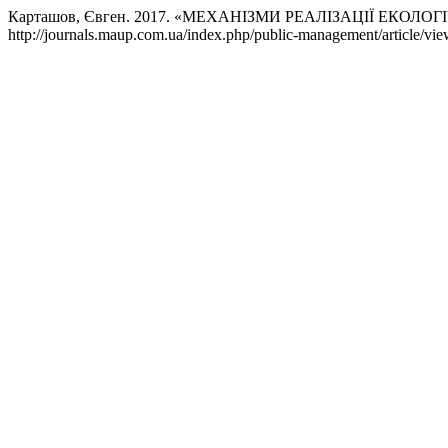
Карташов, Євген. 2017. «МЕХАНІЗМИ РЕАЛІЗАЦІЇ ЕК
http://journals.maup.com.ua/index.php/public-management/article/vie