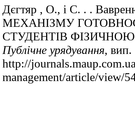
Дєгтяр , О., і С. . . В
МЕХАНІЗМУ ГОТОВНОС
СТУДЕНТІВ ФІЗИЧНОЮ
Публічне урядування
, вип.
http://journals.maup.com.u
management/article/view/5