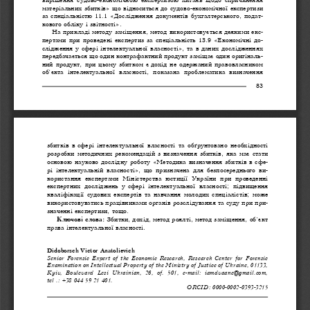
вирішення  судово-економічною  експертизою  питань  щодо  спричинення  
матеріальних збитків» що відноситься до судово-економічної експертизи 
за спеціальністю 11.1 «Дослідження документів бухгалтерського, подат-
кового обліку і звітності». 
На прикладі методу заміщення, метод використовується деякими екс-
пертами при проведені експертиз за спеціальність 13.9 «Економічні до-
слідження у 
сфері інтелектуальної власності», та в 
даних дослідженнях 
передбачається що один контрафактний продукт заміщає один оригіналь
-
ний продукт, при цьому збитком є 
дохід не одержаний правовласником 
об’єкта  інтелектуальної  власності,  показана  проблематика  визначення  
83
збитків  в  
сфері  інтелектуальної  власності  та  обґрунтовано  необхідності  
розробки методичних рекомендацій з 
визначення збитків, яка має стати 
основою науково дослідну роботу «Методика визначення збитків в 
сфе-
рі  інтелектуальній  власності»,  що  призначена  для  безпосереднього  ви-
користання  експертами  Міністерства  юстиції  України  при  проведенні  
експертних  досліджень  у  
сфері  інтелектуальної  власності;  підвищення  
кваліфікації судових експертів та навчання молодих спеціалістів; може 
використовуватись працівниками органів розслідування та суду при при-
значенні експертизи, тощо.
Ключові слова: 
Збитки, дохід, метод роялті, метод заміщення, об’єкт 
права інтелектуальної власності.
Didoborsch Victor Anatolievich 
Senior  Forensic  Expert  of  the  Economic  Research,  Research  Center  for  Forensic  
Examination on Intellectual Property of the Ministry of Justice of Ukraine, 01133, 
Kyiv,  Boulevard  Lesi  Ukrainian,  26,  of.  501,  e-mail:  iamdvaane@gmail.com,  
tel .: +38 044 59 21 401.
ORCID: 0000-0002-0393-3215