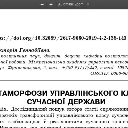
Zoom
Zoom
Out
In
ps://doi.org/10.32689/2617-9660-2019-4-2-138-145
кторія Геннадіївна
, 
політичних  наук,  доцент,  доцент  кафедри  політології,
ьної роботи, Міжрегіональна академія управління персо
ул. Фрометівська, 2, тел.: +380 937577442, e-mail:
1002
ORCID: 0000-00
ТАМОРФОЗИ УПРАВЛІНСЬКОГО К
СУЧАСНОЇ ДЕРЖАВИ
ція.
 Дослідницький пошук автора статті спрямовани
прямків  трансформації  управлінського  класу  сучасно
х  глобалізацією  й  реальностями  сучасного  транс
  Вказується,  що  змістовні  характеристики  управлінс