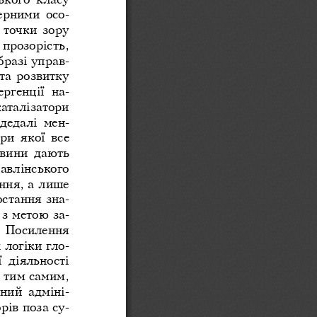
ерними  осо-
 
точки  зору  
 прозорість,  
бразі управ-
та розвитку 
ргенції  на-
каталізатори  
дедалі  мен-
и  якої  все  
вини  дають  
авлінського 
ння, а 
лише 
стання зна-
з 
метою за-
  Посилення  
 логіки гло-
 діяльності  
 тим самим, 
ний  адміні-
рів поза су-