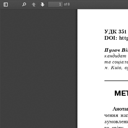
of 8
Toggle
Find
Previous
Next
Sidebar
УДК 351
DOI: htt
Пугач Ві
кандидат  
та соціал
м. Київ, в
МЕ
Анота
чення  на
зумовлени
го  світу.