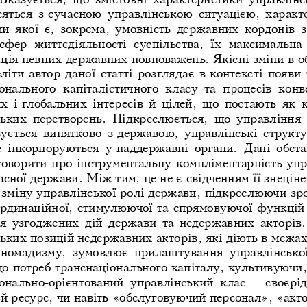
яться  з  
сучасною  управлінською  ситуацією,  характ
  якої  є,  зокрема,  умовність  державних  кордонів  з 
сфер  життєдіяльності  суспільства,  їх  максимальна 
ція певних державних повноважень. Якісні зміни в 
о
еліти автор даної статті розглядає в 
контексті появи 
нального  капіталістичного  класу  та  процесів  конве
  і  
глобальних  інтересів  й  цілей,  що  постають  як  
ьких  перетворень.  Підкреслюється,  що  управління  
ується  винятково  з  
державою,  управлінські  структур
  інкорпоруються  у  
наддержавні  органи.  Дані  обста
говорити про інструментальну компліментарність упр
асної держави. Між тим, це не є 
свідченням її знеціне
 зміну управлінської ролі держави, підкреслюючи зро
рдинаційної, стимулюючої та спрямовуючої функцій 
я  узгоджених  дій  держави  та  недержавних  акторів.
ьких позицій недержавних акторів, які діють в 
межах
 номадизму,  зумовлює  прилаштування  управлінської 
о потреб транснаціонального капіталу, культивуючи,
онально-орієнтований  управлінський  клас  –  своєрід
й ресурс, чи навіть «обслуговуючий персонал», «акто