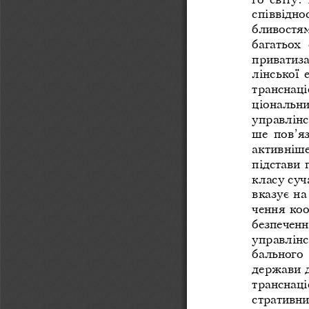
співвіднос
бливостями
багатьох  
приватиза
лінської 
транснаціо
ціональних
управлінс
ше  пов’яз
активніше
підстави 
класу суч
вказує на
чення коо
безпеченн
управлінс
бального 
держави д
транснаці
стративни