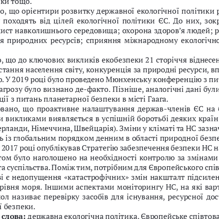
о, що орієнтири розвитку державної екологічної політики 
  походять  від  цілей  екологічної  політики  ЄС.  До  них,  зок
хист навколишнього середовища; охорона здоров’я людей; р
я природних ресурсів; сприяння міжнародному екологічн
, що до ключових викликів екобезпеки 21 сторіччя віднесен
остання населення світу, конкуренція за природні ресурси, в
. У 2019 році було проведено Мюнхенську конференцію з пи
загрозу було визнано де-факто. Пізніше, аналогічні дані були
ії з питань планетарної безпеки в місті Гаага. 
вано, що проактивне налаштування держав-членів ЄС на б
 викликами виявляється в успішній боротьбі деяких країн 
ерланди, Німеччина, Швейцарія). Зміни у кліматі та НС зазна
ь із глобальним порядком денним в області природної безпе
у 2017 році опублікував Стратегію забезпечення безпеки НС н
том було наголошено на необхідності контролю за змінами 
а суспільства. Поміж тим, потрібним для Європейського спі
і є недопущення «катастрофічних» змін накшталт підсиленн
рівня моря. Іншими аспектами моніторингу НС, на які варт
пол називає перевірку засобів для існування, ресурсної дос
 безпеки. 
слова: 
державна екологічна політика, Європейське співтова