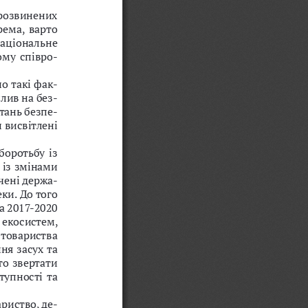
розвинених 
рема,  варто 
аціональне 
ому співро
-
о такі фак
-
плив на без
-
тань безпе
-
 висвітлені 
оротьбу із 
із змінами 
чені держа
-
ки. До того 
а 2017-2020 
екосистем, 
втовариства 
я засух та 
о звертати 
тупності та 
риство, де
-