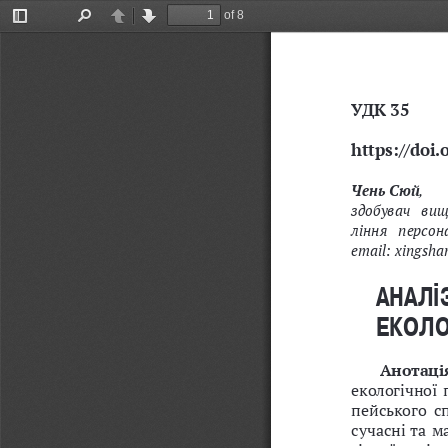
of 8
Toggle
Find
Previous
Next
Sidebar
УДК 35
https://doi
Чень Сюй
, 
здобувач  вищ
ління  персона
email: 
xingsh
АНАЛІ
ЕКОЛО
Анотація
екологічної 
пейського  с
сучасні та м
гічної політ