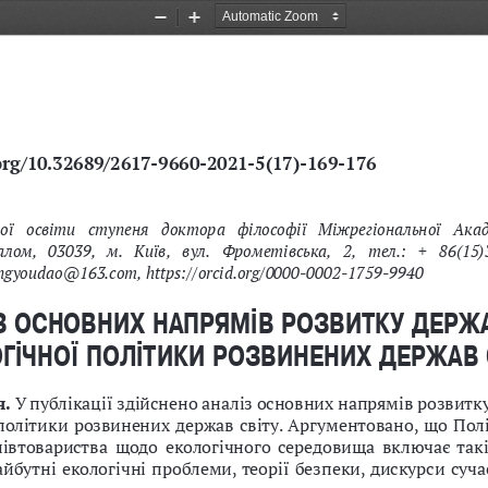
Zoom
Zoom
Out
In
.org/10.32689/2617-9660-2021-5(17)-169-176
ої  освіти  ступеня  доктора  філософії  Міжрегіональної  Акад
лом,  03039,  м.  Київ,  вул.  Фрометівська,  2,  тел.:  +  86(15)
angyoudao@163.com
, https://orcid.org/0000-0002-1759-9940
З ОСНОВНИХ НАПРЯМІВ РОЗВИТКУ ДЕРЖА
ГІЧНОЇ ПОЛІТИКИ РОЗВИНЕНИХ ДЕРЖАВ 
. 
У публікації здійснено аналіз основних напрямів розвитк
політики розвинених держав світу. Аргументовано, що Пол
півтовариства  щодо  екологічного  середовища  включає такі
айбутні екологічні проблеми, теорії безпеки, дискурси суча
ики тощо. 