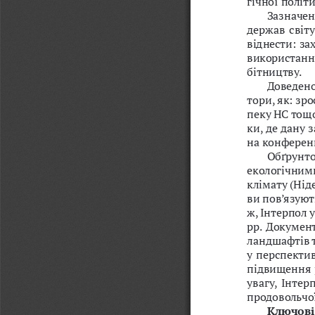
Зазначен
держав  світу
віднести: за
використанн
бітництву. 
Доведено
тори, як: зр
пеку НС тощо
ки, де дану 
на конференц
Обґрунто
екологічними
клімату (Нід
ви пов’язуют
ж, Інтерпол 
рр. Докумен
ландшафтів т
у перспектив
підвищення 
увагу, Інтер
продовольчої
Ключові 