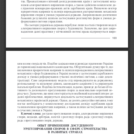
тва. Проаналізовано світовий досвід розвинених країн у застосуванні меха-
нізмів альтернативного вирішення спорів, а також здійснено комплексне до-
слідження міжнародно-правових актів зарубіжних країн. Визначено вектор 
пріоритетних напрямів та шляхів впровадження альтернативних механізмів 
вирішення спорів в умовах української держави. Запропоновано досягнення 
бажаних результатів шляхом застосування розглянутих форм в умовах ре-
формування системи управління.
На сьогодні українська держава перебуває лише на етапі створення моделі 
альтернативного вирішення спорів у будівництві. Зазначено, що ідея запро-
вадження даної практики у вітчизняній системі права підтримується широ-
103
ким колом спеціалістів. Подібне зацікавлення відповідає прагненню України 
до гармонізації національного законодавства. Обґрунтовано думку про те, що 
визначення пріоритетних напрямів та шляхів впровадження альтернативних 
механізмів у сфері будівництва в Україні полягає у застосуванні зарубіжного 
досвіду в умовах реформування сучасної політичної системи, а саме децен-
тралізації. Саме запропоновану модель слід впроваджувати на державному, 
регіональному та місцевому рівнях, законодавчо закріпити її та вирішувати 
нагальні проблеми. Подібна систематизація, гадаємо, приведе до більш об’єк-
тивного та досконалого врегулювання спорів за максимально короткий пе-
ріод часу. Зазначено, що нині спостерігається неабиякий науковий інтерес до 
даної проблематики, вирішується доцільність застосування альтернативних 
механізмів в українській державі. Однак, це досить дискусійне питання, тому 
постає необхідність у комплексному дослідженні досвіду зарубіжних країн 
та визначенню пріоритетних напрямів, а також шляхів застосування досвіду 
в сучасних умовах в Україні.
Ключові слова: 
досудове врегулювання спорів, альтернативне вирішення 
спорів, медіація, арбітраж, колегія з розгляду спорів, рада з розгляду спорів, 
рада з врегулювання спорів, держава.
ОПЫТ  ПРИМЕНЕНИЯ  ДОСУДЕБНОГО   
УРЕГУЛИРОВАНИЯ СПОРОВ  В  СФЕРЕ  СТРОИТЕЛЬСТВА   
В  РАЗВИТЫХ  СТРАНАХ