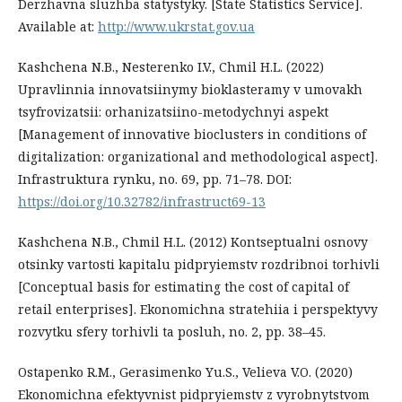
Derzhavna sluzhba statystyky. [State Statistics Service].
Available at:
http://www.ukrstat.gov.ua
Kashchena N.B., Nesterenko I.V., Chmil H.L. (2022)
Upravlinnia innovatsiinymy bioklasteramy v umovakh
tsyfrovizatsii: orhanizatsiino-metodychnyi aspekt
[Management of innovative bioclusters in conditions of
digitalization: organizational and methodological aspect].
Infrastruktura rynku, no. 69, pp. 71–78. DOI:
https://doi.org/10.32782/infrastruct69-13
Kashchena N.B., Chmil H.L. (2012) Kontseptualni osnovy
otsinky vartosti kapitalu pidpryiemstv rozdribnoi torhivli
[Conceptual basis for estimating the cost of capital of
retail enterprises]. Ekonomichna stratehiia i perspektyvy
rozvytku sfery torhivli ta posluh, no. 2, pp. 38–45.
Ostapenko R.M., Gerasimenko Yu.S., Velieva V.O. (2020)
Ekonomichna efektyvnist pidpryiemstv z vyrobnytstvom