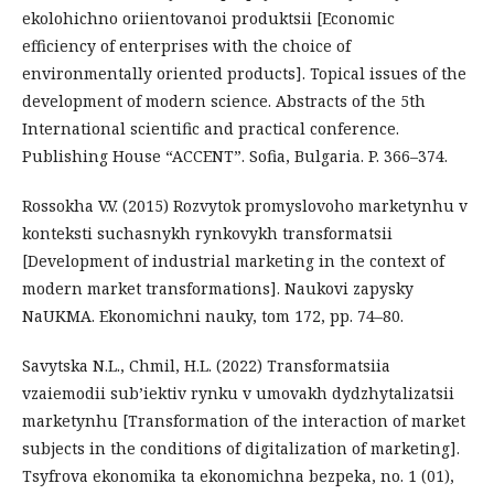
ekolohichno oriientovanoi produktsii [Economic
efficiency of enterprises with the choice of
environmentally oriented products]. Topical issues of the
development of modern science. Abstracts of the 5th
International scientific and practical conference.
Publishing House “ACCENT”. Sofia, Bulgaria. P. 366–374.
Rossokha V.V. (2015) Rozvytok promyslovoho marketynhu v
konteksti suchasnykh rynkovykh transformatsii
[Development of industrial marketing in the context of
modern market transformations]. Naukovi zapysky
NaUKMA. Ekonomichni nauky, tom 172, pp. 74–80.
Savytska N.L., Chmil, H.L. (2022) Transformatsiia
vzaiemodii sub’iektiv rynku v umovakh dydzhytalizatsii
marketynhu [Transformation of the interaction of market
subjects in the conditions of digitalization of marketing].
Tsyfrova ekonomika ta ekonomichna bezpeka, no. 1 (01),