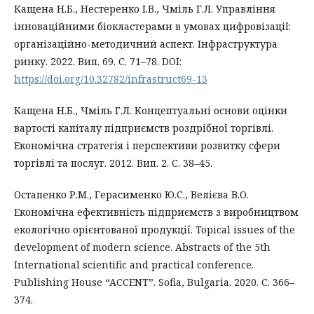
Кащена Н.Б., Нестеренко І.В., Чміль Г.Л. Управління
інноваційними біокластерами в умовах цифровізації:
організаційно-методичний аспект. Інфраструктура
ринку. 2022. Вип. 69. С. 71–78. DOI:
https://doi.org/10.32782/infrastruct69-13
Кащена Н.Б., Чміль Г.Л. Концептуальні основи оцінки
вартості капіталу підприємств роздрібної торгівлі.
Економічна стратегія і перспективи розвитку сфери
торгівлі та послуг. 2012. Вип. 2. С. 38–45.
Остапенко Р.М., Герасименко Ю.С., Велієва В.О.
Економічна ефективність підприємств з виробництвом
екологічно орієнтованої продукції. Topical issues of the
development of modern science. Abstracts of the 5th
International scientific and practical conference.
Publishing House “ACCENT”. Sofia, Bulgaria. 2020. С. 366–
374.