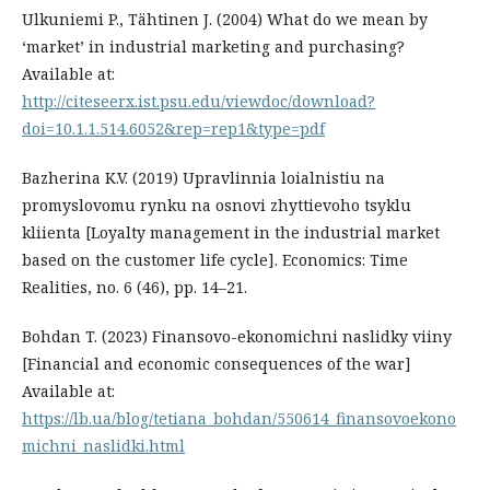
Ulkuniemi P., Tähtinen J. (2004) What do we mean by
‘market’ in industrial marketing and purchasing?
Available at:
http://citeseerx.ist.psu.edu/viewdoc/download?
doi=10.1.1.514.6052&rep=rep1&type=pdf
Bazherina K.V. (2019) Upravlinnia loialnistiu na
promyslovomu rynku na osnovi zhyttievoho tsyklu
kliienta [Loyalty management in the industrial market
based on the customer life cycle]. Economics: Time
Realities, no. 6 (46), pp. 14–21.
Bohdan T. (2023) Finansovo-ekonomichni naslidky viiny
[Financial and economic consequences of the war]
Available at:
https://lb.ua/blog/tetiana_bohdan/550614_finansovoekono
michni_naslidki.html