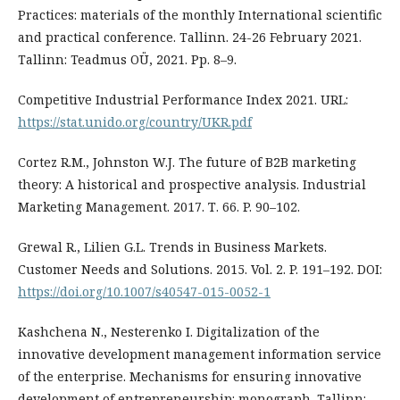
Practices: materials of the monthly International scientific
and practical conference. Tallinn. 24-26 February 2021.
Tallinn: Teadmus OÜ, 2021. Рp. 8–9.
Competitive Industrial Performance Index 2021. URL:
https://stat.unido.org/country/UKR.pdf
Cortez R.M., Johnston W.J. The future of B2B marketing
theory: A historical and prospective analysis. Industrial
Marketing Management. 2017. Т. 66. P. 90–102.
Grewal R., Lilien G.L. Trends in Business Markets.
Customer Needs and Solutions. 2015. Vol. 2. P. 191–192. DOI:
https://doi.org/10.1007/s40547-015-0052-1
Kashchena N., Nesterenko I. Digitalization of the
innovative development management information service
of the enterprise. Mechanisms for ensuring innovative
development of entrepreneurship: monograph. Tallinn: