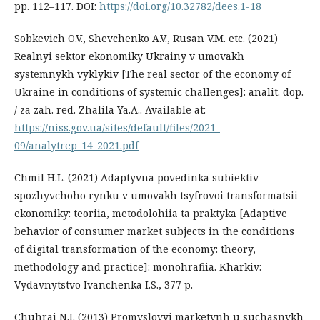
pp. 112–117. DOI:
https://doi.org/10.32782/dees.1-18
Sobkevich O.V., Shevchenko A.V., Rusan V.M. etc. (2021)
Realnyi sektor ekonomiky Ukrainy v umovakh
systemnykh vyklykiv [The real sector of the economy of
Ukraine in conditions of systemic challenges]: analit. dop.
/ za zah. red. Zhalila Ya.A.. Available at:
https://niss.gov.ua/sites/default/files/2021-
09/analytrep_14_2021.pdf
Chmil H.L. (2021) Adaptyvna povedinka subiektiv
spozhyvchoho rynku v umovakh tsyfrovoi transformatsii
ekonomiky: teoriia, metodolohiia ta praktyka [Adaptive
behavior of consumer market subjects in the conditions
of digital transformation of the economy: theory,
methodology and practice]: monohrafiia. Kharkiv:
Vydavnytstvo Ivanchenka I.S., 377 p.
Chuhrai N.I. (2013) Promyslovyi marketynh u suchasnykh