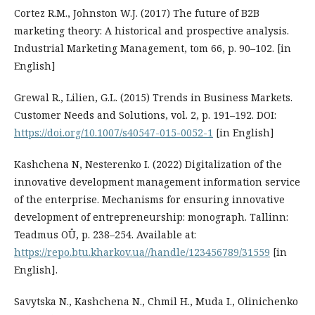
Cortez R.M., Johnston W.J. (2017) The future of B2B
marketing theory: A historical and prospective analysis.
Industrial Marketing Management, tom 66, p. 90–102. [in
English]
Grewal R., Lilien, G.L. (2015) Trends in Business Markets.
Customer Needs and Solutions, vol. 2, p. 191–192. DOI:
https://doi.org/10.1007/s40547-015-0052-1
[in English]
Kashchena N, Nesterenko I. (2022) Digitalization of the
innovative development management information service
of the enterprise. Mechanisms for ensuring innovative
development of entrepreneurship: monograph. Tallinn:
Teadmus OÜ, p. 238–254. Available at:
https://repo.btu.kharkov.ua//handle/123456789/31559
[in
English].
Savytska N., Kashchena N., Chmil H., Muda I., Olinichenko