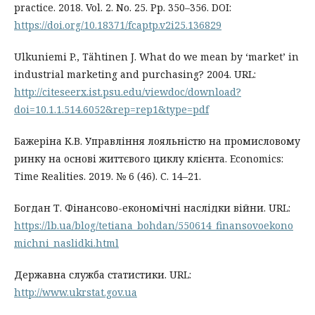
practice. 2018. Vol. 2. No. 25. Pр. 350–356. DOI:
https://doi.org/10.18371/fcaptp.v2i25.136829
Ulkuniemi P., Tähtinen J. What do we mean by ‘market’ in
industrial marketing and purchasing? 2004. URL:
http://citeseerx.ist.psu.edu/viewdoc/download?
doi=10.1.1.514.6052&rep=rep1&type=pdf
Бажеріна К.В. Управління лояльністю на промисловому
ринку на основі життєвого циклу клієнта. Economics:
Time Realities. 2019. № 6 (46). С. 14–21.
Богдан Т. Фінансово-економічні наслідки війни. URL:
https://lb.ua/blog/tetiana_bohdan/550614_finansovoekono
michni_naslidki.html
Державна служба статистики. URL:
http://www.ukrstat.gov.ua