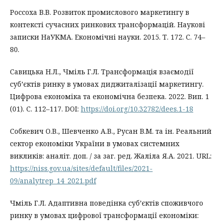
Россоха В.В. Розвиток промислового маркетингу в
контексті сучасних ринкових трансформацій. Наукові
записки НаУКМА. Економічні науки. 2015. Т. 172. С. 74–
80.
Савицька Н.Л., Чміль Г.Л. Трансформація взаємодії
суб’єктів ринку в умовах диджиталізації маркетингу.
Цифрова економіка та економічна безпека. 2022. Вип. 1
(01). С. 112–117. DOI:
https://doi.org/10.32782/dees.1-18
Собкевич О.В., Шевченко А.В., Русан В.М. та ін. Реальний
сектор економіки України в умовах системних
викликів: аналіт. доп. / за заг. ред. Жаліла Я.А. 2021. URL:
https://niss.gov.ua/sites/default/files/2021-
09/analytrep_14_2021.pdf
Чміль Г.Л. Адаптивна поведінка суб’єктів споживчого
ринку в умовах цифрової трансформації економіки: