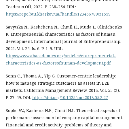
Teadmus OÜ, 2022. Р. 238–254. URL:
https://repo.btu.kharkov.ua//handle/123456789/31559
Savytska N., Kashchena N., Chmil H., Muda I., Olinichenko
K. Entrepreneurial characteristics as factors of human
development. International Journal of Entrepreneurship.
2021. Vol. 25. Is. 6. P. 1–9. URL:
https://www.abacademies.org/articles/entrepreneurial-
characteristics-as-factorsofhuman-development.pdf
Senn C., Thoma A., Yip G. Customer-centric leadership:
how to manage strategic customers as assets in B2B
markets. California Management Review. 2013. Vol. 55 (3).
P. 27–59. DOI:
https://doi.org/10.1525/cmr.2013.55.3.27
Sopko V.V., Kashena N.B., Chmil H.L. Theoretical aspects of
performance assessment of company capital management.
Financial and credit activity: problems of theory and