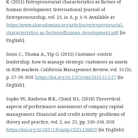
K. (2021) Entrepreneurial characteristics as factors of
human development. International Journal of
Entrepreneurship, vol. 25, is. 6, p. 1–9. Available at:
https://www.abacademies.org/articles/entrepreneurial-
characteristics-as-factorsofhuman-development.pdf
[in
English].
Senn C., Thoma A., Yip G. (2013) Customer-centric
leadership: how to manage strategic customers as assets
in B2B markets. California Management Review, vol. 55 (3),
p. 27–59. DOI:
https://doi.org/10.1525/cmr.2013.55.3.27
[in
English].
Sopko V.V., Kashena N.B., Chmil H.L. (2018) Theoretical
aspects of performance assessment of company capital
management. Financial and credit activity: problems of
theory and practice, vol. 2, no. 25, pр. 350–356. DOI:
https://doi.org/10.18371/fcaptp.v2i25.136829
[in English].