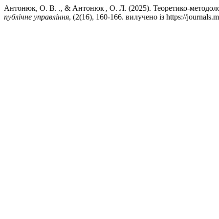
Антонюк, О. В. ., & Антонюк , О. Л. (2025). Теоретико-методо
публічне управління
, (2(16), 160-166. вилучено із https://journals.