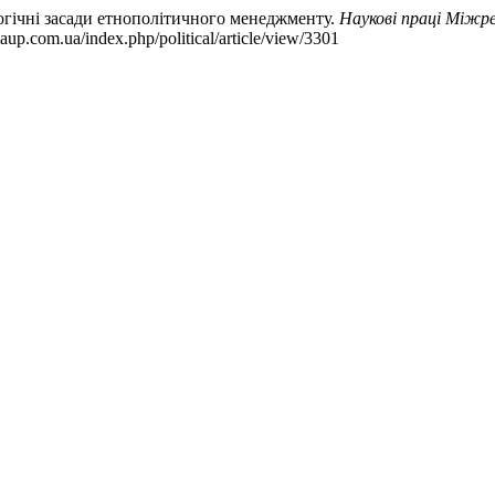
логічні засади етнополітичного менеджменту.
Наукові праці Міжре
maup.com.ua/index.php/political/article/view/3301