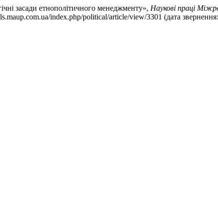
огічні засади етнополітичного менеджменту»,
Наукові праці Міжре
nals.maup.com.ua/index.php/political/article/view/3301 (дата звернен