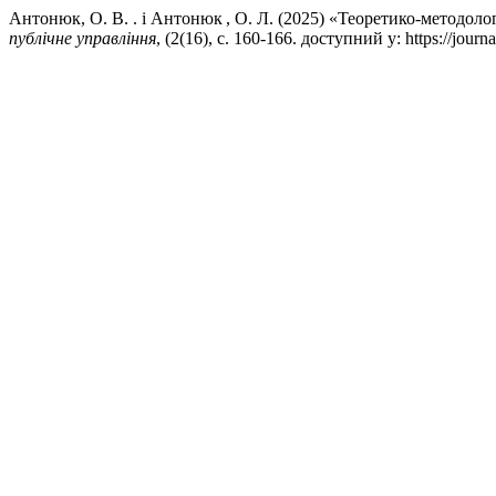
Антонюк, О. В. . і Антонюк , О. Л. (2025) «Теоретико-методол
публічне управління
, (2(16), с. 160-166. доступний у: https://jour