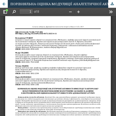
ПОРІВНЯЛЬНА ОЦІНКА МОДУЛЯЦІЇ АНАЛГЕТИЧНОЇ АКТИВНОСТІ НІМЕСУЛІДУ ТА КЕТОРОЛАКУ БЕЗКЛІТИННИМИ КРІОКОНСЕРВОВАНИМИ БІОЛОГІЧНИМИ ЗАСОБАМИ ЗА ДАНИМИ ЕЛЕКТРОІМПУЛЬСНОЇ ОЦІНКИ БОЛЬОВОЇ ЧУТЛИВОСТІ ПРИ АД’ЮВАНТНОМУ АРТРИТІ