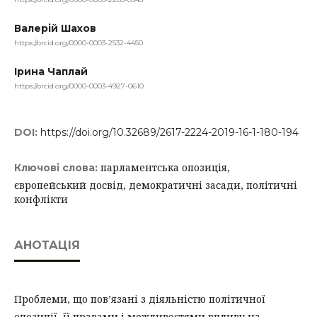
Валерій Шахов
https://orcid.org/0000-0003-2532-4450
Ірина Чаплай
https://orcid.org/0000-0003-4927-0610
DOI:
https://doi.org/10.32689/2617-2224-2019-16-1-180-194
парламентська опозиція,
Ключові слова:
європейський досвід, демократичні засади, політичні
конфлікти
АНОТАЦІЯ
Проблеми, що пов’язані з діяльністю політичної
опозиції, її правами і можливостями впливу на