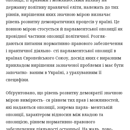
державну політику правлячої еліти, належать до тих
рівнів, вирішення яких значною мірою визначає
рівень розвитку демократичних процесів у країні. Це
повною мірою стосується й парламентської опозиції як
провідної частини опозиції політичної. Розгля-
даються питання нормативно-правового забезпечення
і практичної діяльно- сті парламентської опозиції в
країнах Європейського Союзу, досвід яких є виразним
прикладом вирішення зазначеної проблеми і має бути
започатко- ваним в Україні, з урахуванням її
специфіки.
Обґрунтовано, що рівень розвитку демократії значною
мірою вимірюєть- ся рівнем тих прав і можливостей,
які надаються опозиції, зокрема парла- ментській
опозиції, характером відносин між владою та
опозицією, рівнем нормативно-правового
забезпечення діяльності останньої. На жаль, дово-