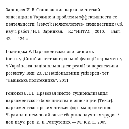
Зарицкая И. В. Становление парла- ментской
оппозиции в Украине и проблемы эффективности ее
деятельности. [Текст]: Политологиче- ский вестник / Сб.
науч. работ / И. В. Зарицкая. —К.: “ИНТАС”, 2010. — Вып.
42. — 424 с.
Ільницька У. Парламентська опо- зиція як
інституційний аспект контрольної функції парламенту
// Українська національна ідея: реалії та перспективи
розвитку. Вип. 23. Л.: Національний універси- тет
“Львівська політехника”, 2011.
Гонюкова Л. В. Правовая инсти- туционализация
парламентского большинства и оппозиции [Текст]:
парламентско-президентская фор- ма правления:
Украина и немецкий опыт: сборник научных трудов /
под науч. ред. И. В. Розпутенко. — М.: К.И.С., 2009.