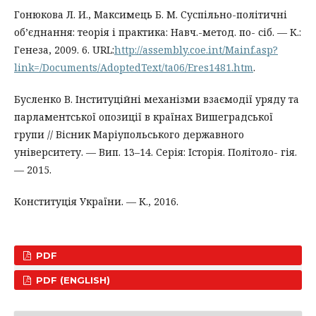
Гонюкова Л. И., Максимець Б. М. Суспільно-політичні
об’єднання: теорія і практика: Навч.-метод. по- сіб. — К.:
Генеза, 2009. 6. URL:
http://assembly.coe.int/Mainf.asp?
link=/Documents/AdoptedText/ta06/Eres1481.htm
.
Бусленко В. Інституційні механізми взаємодії уряду та
парламентської опозиції в країнах Вишеградської
групи // Вісник Маріупольського державного
університету. — Вип. 13–14. Серія: Історія. Політоло- гія.
— 2015.
Конституція України. — К., 2016.
PDF
PDF (ENGLISH)