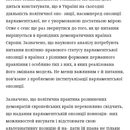
диться констатувати, що в Україні на сьогодні
діяльність політичної опо- зиції, насамперед опозиції
парламентської, не є унормованою достатньою мірою.
Отже є сенс ще раз звернутися до того, як це питання
вирішується в провідних демократичних країнах
Європи. Зазначено, що наукового аналізу потребують
питання політико-правового статусу парламентської
опозиції в країнах з різними формами державного
правління і особливо тих з них, в яких реалізована
його змішана модель. Не менш важливим є й питання,
пов’язане з проблемою інституалізації парламентської
опозиції.
Зазначено, що політична практика розвинених
демократій європейських країн переконливо свідчить,
що надання парламентській опозиції повноцін- них
можливостей висувати і відстоювати свою
альтернативну позицію й на- дати їй права не тільки