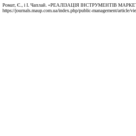
Ромат, Є., і І. Чаплай. «РЕАЛІЗАЦІЯ ІНСТРУМЕНТІВ 
https://journals.maup.com.ua/index.php/public-management/article/vi