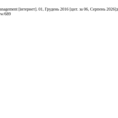
t [інтернет]. 01, Грудень 2016 [цит. за 06, Серпень 2026];(4
iew/689