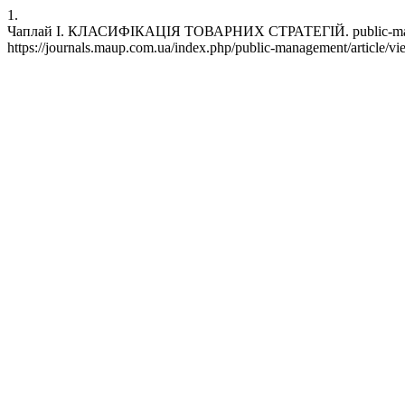
1.
Чаплай І. КЛАСИФІКАЦІЯ ТОВАРНИХ СТРАТЕГІЙ. public-managemen
https://journals.maup.com.ua/index.php/public-management/article/v