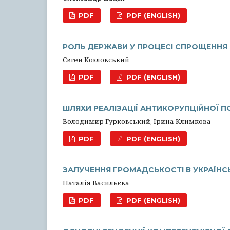
PDF
PDF (ENGLISH)
РОЛЬ ДЕРЖАВИ У ПРОЦЕСІ СПРОЩЕННЯ
Євген Козловський
PDF
PDF (ENGLISH)
ШЛЯХИ РЕАЛІЗАЦІЇ АНТИКОРУПЦІЙНОЇ П
Володимир Гурковський, Ірина Климкова
PDF
PDF (ENGLISH)
ЗАЛУЧЕННЯ ГРОМАДСЬКОСТІ В УКРАЇНСЬ
Наталія Васильєва
PDF
PDF (ENGLISH)