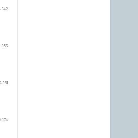
4-142
3-153
4-161
2-174