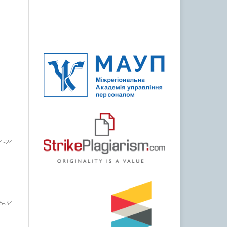
14-24
5-34