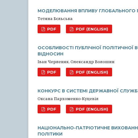
МОДЕЛЮВАННЯ ВПЛИВУ ГЛОБАЛЬНОГО Г
Тетяна Бєльська
PDF
PDF (ENGLISH)
ОСОБЛИВОСТІ ПУБЛІЧНОЇ ПОЛІТИЧНОЇ 
ВІДНОСИН
Іван Черленяк, Олександр Волошин
PDF
PDF (ENGLISH)
КОНКУРС В СИСТЕМІ ДЕРЖАВНОЇ СЛУЖБ
Оксана Пархоменко-Куцевіл
PDF
PDF (ENGLISH)
НАЦІОНАЛЬНО-ПАТРІОТИЧНЕ ВИХОВАННЯ
ПОЛІТИКИ