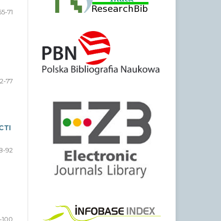
65-71
2-77
СТІ
8-92
-100