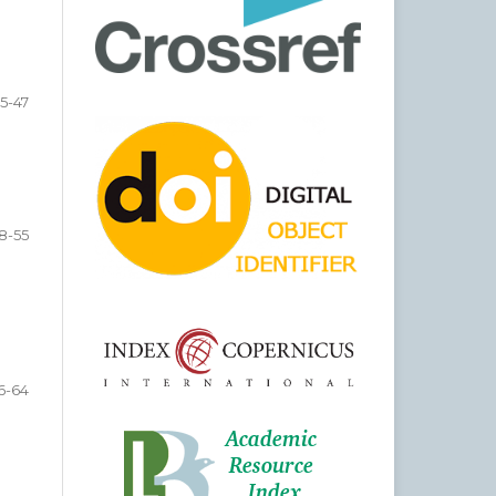
5-47
8-55
6-64