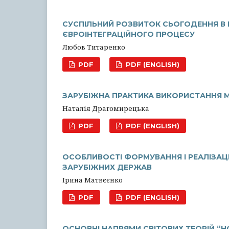
СУСПІЛЬНИЙ РОЗВИТОК СЬОГОДЕННЯ В К
ЄВРОІНТЕГРАЦІЙНОГО ПРОЦЕСУ
Любов Титаренко
PDF
PDF (ENGLISH)
ЗАРУБІЖНА ПРАКТИКА ВИКОРИСТАННЯ 
Наталія Драгомирецька
PDF
PDF (ENGLISH)
ОСОБЛИВОСТІ ФОРМУВАННЯ І РЕАЛІЗАЦІ
ЗАРУБІЖНИХ ДЕРЖАВ
Ірина Матвєєнко
PDF
PDF (ENGLISH)
ОСНОВНІ НАПРЯМИ СВІТОВИХ ТЕОРІЙ “НО