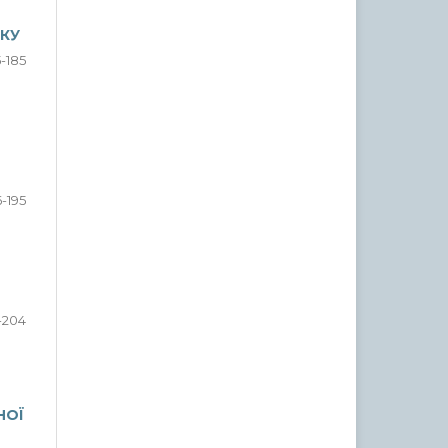
КУ
5-185
6-195
-204
НОЇ