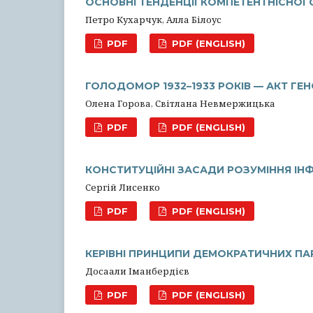
ОСНОВНІ ТЕНДЕНЦІЇ КОМПЕТЕНТНІСНОЇ
Петро Кухарчук, Алла Білоус
PDF
PDF (ENGLISH)
ГОЛОДОМОР 1932–1933 РОКІВ — АКТ Г
Олена Горова, Світлана Невмержицька
PDF
PDF (ENGLISH)
КОНСТИТУЦІЙНІ ЗАСАДИ РОЗУМІННЯ ІН
Сергій Лисенко
PDF
PDF (ENGLISH)
КЕРІВНІ ПРИНЦИПИ ДЕМОКРАТИЧНИХ ПА
Досаали Іманбердієв
PDF
PDF (ENGLISH)