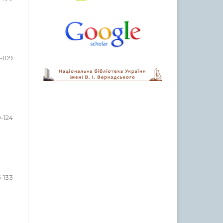
1-109
0-124
5-133