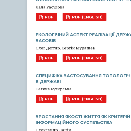
Лала Расулова
PDF
PDF (ENGLISH)
ЕКОЛОГІЧНИЙ АСПЕКТ РЕАЛІЗАЦІЇ ДЕР
ЗАСОБІВ
Олег Дєгтяр, Сергій Мурашев
PDF
PDF (ENGLISH)
СПЕЦИФІКА ЗАСТОСУВАННЯ ТОПОЛОГІЧ
В ДЕРЖАВІ
Тетяна Бутирська
PDF
PDF (ENGLISH)
ЗРОСТАННЯ ЯКОСТІ ЖИТТЯ ЯК КРИТЕРІЙ
ІНФОРМАЦІЙНОГО СУСПІЛЬСТВА
Олександр Дацій