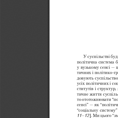
У 
суспільстві 
буд
політична 
система 
б
у 
вузькому 
сенсі — 
ц
тичних 
і 
політико-г
довують 
суспільство
усіх 
політичних 
і 
соц
ститутів 
і 
структур, 
тичне 
життя 
суспіль
то 
ототожнювати 
“п
сенсі” — 
як 
“політич
“соціальну 
систему”
]. 
Ми 
цього 
“з
11–12