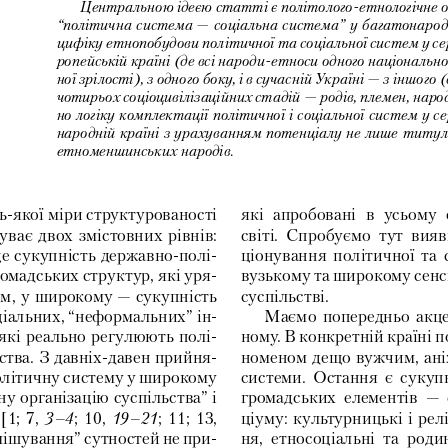
Центральною ідеєю статті є політолого-етнологічне
“політична система — соціальна система” у багатонародн
цифіку етнопобудови політичної та соціальної систем у се
ропейській країні (де всі народи-етноси одного національно
ної зрілості), з одного боку, і в сучасній Україні — з іншог
чотирьох соціоцивілізаційних стадій — родів, племен, наро
но логіку комплектації політичної і соціальної систем у 
народній країні з урахуванням потенціалу не лише титуль
етноменшинських народів.
ь-якої 
міри 
структурованості 
які 
апробовані 
в 
усьому 
уває 
двох 
змістовних 
рівнів: 
світі. 
Спробуємо 
тут 
вияв
е 
сукупність 
державно-полі-
ціонування 
політичної 
та 
ромадських 
структур, 
які 
уря-
вузькому 
та 
широкому 
сенс
м, 
у 
широкому — 
сукупність 
суспільстві. 
іальних, 
“неформальних” 
ін-
Маємо 
попередньо 
акц
які 
реально 
регулюють 
полі-
ному. 
В 
конкретній 
країні 
п
ства. 
З 
давніх-давен 
прийня-
номеном 
дещо 
вужчим, 
ані
олітичну 
систему 
у 
широкому 
системи. 
Остання 
є 
сукуп
ну 
організацію 
суспільства” 
і 
громадських 
елементів 
— 
[1; 
7, 
; 
10, 
; 
11; 
13, 
ціуму: 
культурницькі 
і 
рел
3–4
19–21
мішування” 
сутностей 
не 
при-
ня, 
етносоціальні 
та 
родин