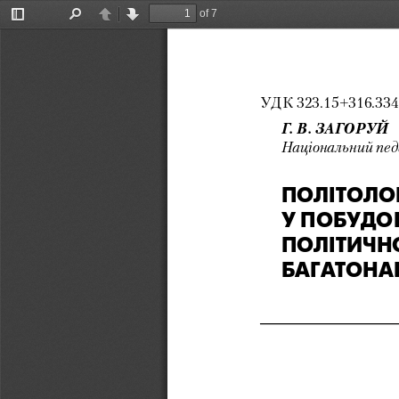
of 7
Toggle
Find
Previous
Next
Sidebar
УДК 323.15+316.334.
Г. В. ЗАГоРУЙ 
Національний педа
ПОЛІтОЛОГ
У ПОБУДОВ
ПОЛІтичНО
БАГАтОНА