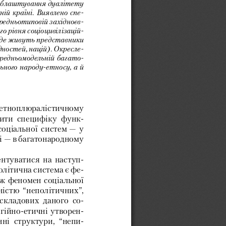
 облаштування дуалітету 
ій країні. Виявлено спе-
редньотиповій західноєв-
го рівня соціоцивілізацій-
о (де живуть представники 
дностей, націй). Окресле-
середньомодельній багато-
ного народу-етносу, а й 
етноплюралістичному 
ити 
специфіку 
функ-
соціальної 
систем — 
у 
і — 
в 
багатонародному 
ентуватися 
на 
наступ-
олітична 
система 
є 
фе-
ж 
феномен 
соціальної 
ністю 
“неполітичних”, 
складових 
дано 
го 
со-
ігійно-етичні 
утворен-
ні 
структури, 
“непи-