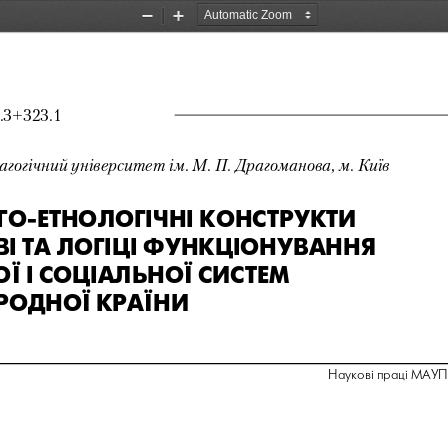
Zoom
Zoom
Out
In
3+323.1 
гогічний університет ім. М. П. Драгоманова, м. Київ
О-етНОЛОГІчНІ КОНстРУКти  
І тА ЛОГІЦІ ФУНКЦІОНУВАННЯ  
Ї І сОЦІАЛЬНОЇ систеМ  
РОДНОЇ КРАЇНи
Наукові праці МАУП, 