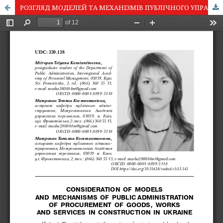
РОЗГЛЯД МОДЕЛЕЙ ТА МЕХАНІЗМІВ ПУБЛІЧНОГО УПРАВЛІННЯ ЗАКУПІВЛЯМИ ТОВАРІВ, РОБІТ ТА ПОСЛУГ У СФЕРІ БУДІВНИЦТВА В УКРАЇНІ