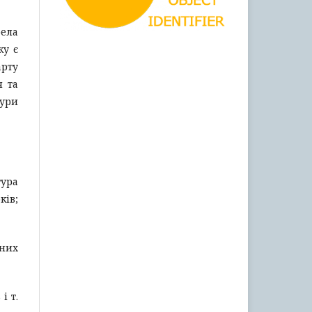
рела
ку є
арту
я та
тури
тура
ків;
аних
і т.