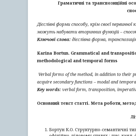
Граматичні та транспозиційні ос
спо
Дієслівні
форми
способу
,
крім
своєї
первинної
к
можуть
набувати
вторинних
функцій
–
спосо
Ключові слова:
дієслівна форма, транспозиці
Karina Bortun. Grammatical and transpositio
methodological and temporal forms
Verbal forms of the method, in addition to their 
acquire secondary functions – modal and tempora
Key words:
verbal form, transposition, imperati
Основний текст статті. Мета роботи, метод
Лі
Бортун К.О. Структурно-семантичні ти
офіційно-діловому стилях : дис. канд. фі