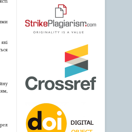
ксті
ними
 які
ться
йну
ням,
ерел