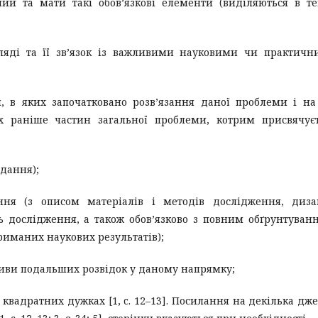
ний та мати такі обов’язкові елементи (виділяються в те
ляді та її зв’язок із важливими науковими чи практич
й, в яких започатковано розв’язання даної проблеми і на
х раніше частин загальної проблеми, котрим присвячує
вдання);
ння (з описом матеріалів і методів дослідження, диза
 дослідження, а також обов’язково з повним обґрунтуван
риманих наукових результатів);
тиви подальших розвідок у даному напрямку;
 квадратних дужках [1, c. 12–13]. Посилання на декілька дж