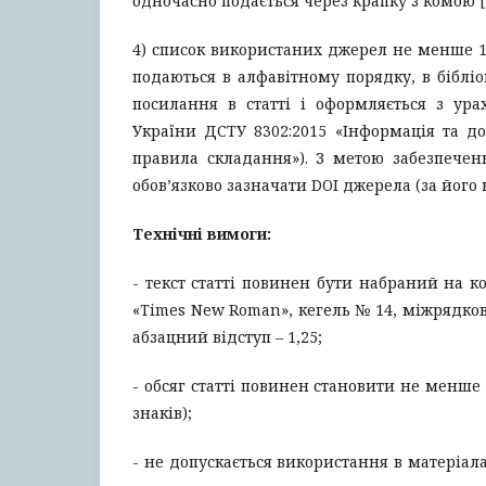
одночасно подається через крапку з комою [1, 
4) список використаних джерел не менше 1
подаються в алфавітному порядку, в бібліо
посилання в статті і оформляється з ура
України ДСТУ 8302:2015 «Інформація та до
правила складання»). З метою забезпечен
обов’язково зазначати DOI джерела (за його н
Технічні вимоги:
- текст статті повинен бути набраний на 
«Times New Roman», кегель № 14, міжрядковий
абзацний відступ – 1,25;
- обсяг статті повинен становити не менше 
знаків);
- не допускається використання в матеріал