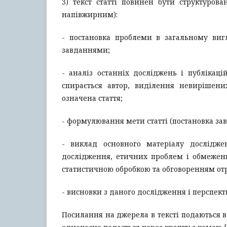
3) текст статті повинен бути структурова
напівжирним):
- постановка проблеми в загальному виг
завданнями;
- аналіз останніх досліджень і публікаці
спирається автор, виділення невирішени
означена стаття;
- формулювання мети статті (постановка за
- виклад основного матеріалу дослідже
дослідження, етичних проблем і обмежень
статистичною обробкою та обговоренням от
- висновки з даного дослідження і перспек
Посилання на джерела в тексті подаються в