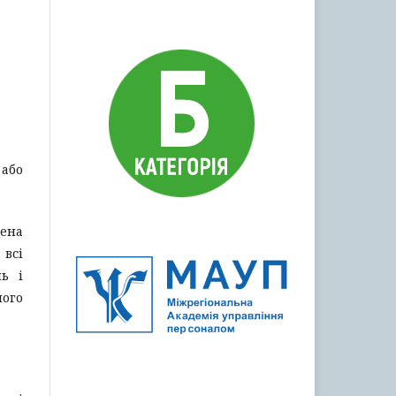
 або
рена
 всі
нь і
ного