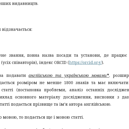
інших видавництв.
 відзначається:
чене звання, повна назва посади та установи, де працює
(усіх співавторів), індекс ORCID (
https://orcid.org/
).
ова подавати
англійською та українською мовами
*
. розши
подається розміром не менше 1800 знаків та має включати
 статті (постановка проблеми, аналіз останніх дослідже
виклад основного матеріалу дослідження, висновки з да
тті подається прізвище та ім’я автора англійською.
 мовою, то подається ще і мовою статті.