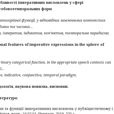
обливості імперативних висловлень у сфері
собовотемпоральних форм
атегорійної
функції
,
у
відповідних
мовленнєвих
контекстах
бових
та
часових
…
я, імператив, індикатив, кон’юктив, темпоральна парадигма
.
nal features of imperative expressions in the sphere of
primary categorical function, in the appropriate speech contexts can
l
…
ve, indicative, conjunctiva, temporal paradigm.
ологія, наукова новизна, висновки.
тература
:
пи та функції імперативних висловлень у публіцистичному і
лол. наук : 10.02.01. Черкаси, 2019. 220 с.