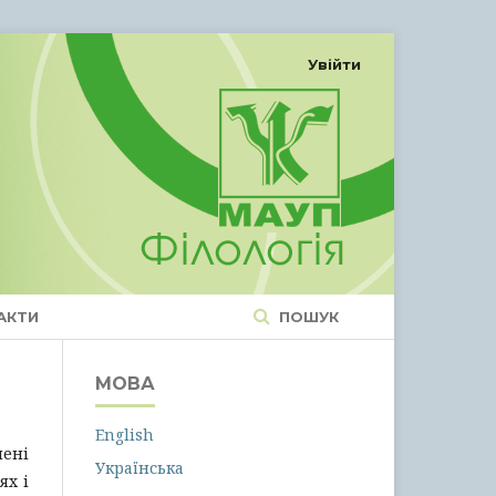
Увійти
АКТИ
ПОШУК
МОВА
English
лені
Українська
ях і