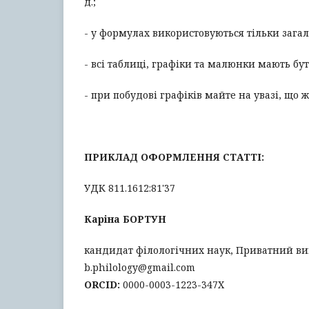
д.;
- у формулах використовуються тільки зага
- всі таблиці, графіки та малюнки мають бу
- при побудові графіків майте на увазі, що 
ПРИКЛАД ОФОРМЛЕННЯ СТАТТІ:
УДК 811.1612:81'37
Каріна БОРТУН
кандидат філологічних наук, Приватний ви
b.philology@gmail.com
ORCID:
0000-0003-1223-347X