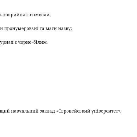
льноприйняті символи;
ти пронумеровані та мати назву;
журнал є чорно-білим.
щий навчальний заклад «Європейський університет»,