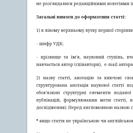
не розглядалися редакційними колегіями 
Загальні вимоги до оформлення статті:
1) в лівому верхньому кутку першої сторінки
- шифр УДК;
- прізвище та ім’я, науковий ступінь, в
навчається автор (співавтори), e-mail автора 
2) назву статті, анотацію та ключові сл
структурована анотація наукової статті 
обов’язкові структурні елементи поданої
публікацій, формулювання мети статті, 
дослідження). Перед англомовною назвою ста
*
якщо стаття не українською чи англійською