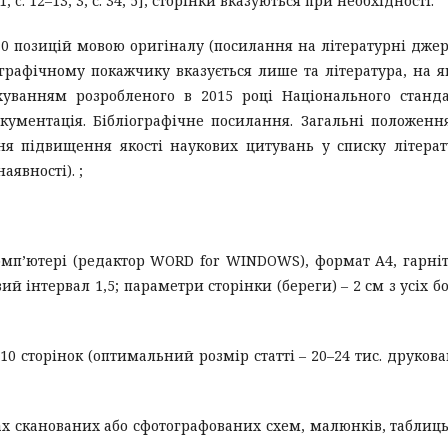
c. 12–13; 3, с. 34; 5], сторінки вказуються при необхідності.
0 позицій мовою оригіналу (посилання на літературні дже
графічному покажчику вказується лише та література, на я
хуванням розробленого в 2015 році Національного станд
кументація. Бібліографічне посилання. Загальні положенн
ня підвищення якості наукових цитувань у списку літера
аявності). ;
комп’ютері (редактор WORD for WINDOWS), формат А4, гарні
 інтервал 1,5; параметри сторінки (береги) – 2 см з усіх бо
10 сторінок (оптимальний розмір статті – 20–24 тис. друков
ах сканованих або сфотографованих схем, малюнків, таблиць 