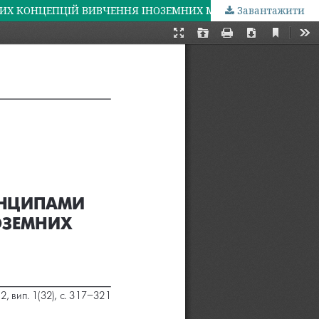
Завантажити
ФОРМУВАННЯ ТА РОЗВИТОК МОВНОЇ ТА ЛІНГВОКРАЇНОЗНАВЧОЇ КОМПЕТЕНЦІЇ ЗА ПРИНЦИПАМИ НОВИХ МЕТОДИЧНИХ КОНЦЕПЦІЙ ВИВЧЕННЯ ІНОЗЕМНИХ МОВ (НА ПРИКЛАДІ НІМЕЦЬКОЇ МОВИ)