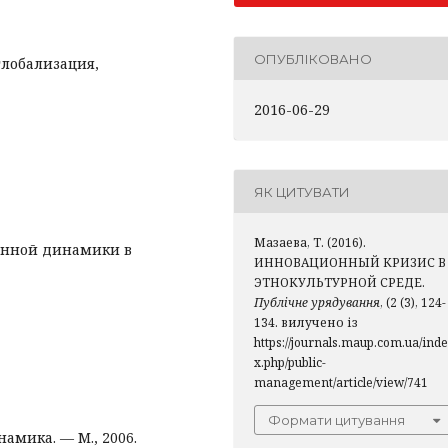
ОПУБЛІКОВАНО
глобализация,
2016-06-29
ЯК ЦИТУВАТИ
Мазаева, Т. (2016).
онной динамики в
ИННОВАЦИОННЫЙ КРИЗИС В
ЭТНОКУЛЬТУРНОЙ СРЕДЕ.
Публічне урядування
, (2 (3), 124-
134. вилучено із
https://journals.maup.com.ua/inde
x.php/public-
management/article/view/741
Формати цитування
намика. — М., 2006.