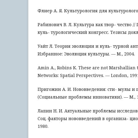
Флиер А. Я. Культурология для культурологов
Рабинович В. Л. Культура как твор- чество /
куль- турологический конгресс. Тезисы докла
Уайт Л. Теория эволюции и куль- турной антр
Избранное: Эволюция культуры. — М., 2004.
Amin А., Robins К. These are not Marshallian t
Networks: Spatial Perspectives. — London, 199
Пригожин А. И. Нововведения: сти- мулы и 
(Социальные проблемы инноватики). — М., 1
Лапин Н. И. Актуальные проблемы исследов
Соц. факторы нововведений в организа- цио
1980.