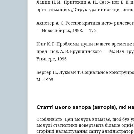
Лапин Н. И., Пригожин А. И., Сазо- нов Б. В.
орга- низациях // Структура инноваци- онног
Ахиезер А. С. Россия: критика исто- рического
— Новосибирск, 1998. — Т. 2.
Юнг К. Г. Проблемы души нашего времени: пер
пред- исл. А. В. Брушлинского. — М.: Изд. гр
Универс, 1996.
Бергер П., Лукман Т. Социальное конструир
М., 1995.
Статті цього автора (авторів), які 
Особливість: Цей модуль вимагає, щоб був у
модулі статистики повертають більше однієї
сторінці налаштування сайту адміністрато