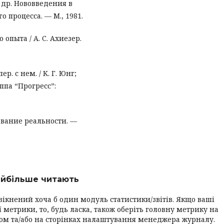
 и др. Нововведения в
о процесса. — М., 1981.
 опыта / А. С. Ахиезер.
. с нем. / К. Г. Юнг;
уппа “Прогресс”:
ование реальности. —
найбільше читають
вікнений хоча б один модуль статистики/звітів. Якщо ваші
 метрики, то, будь ласка, також оберіть головну метрику на
ром та/або на сторінках налаштування менеджера журналу.