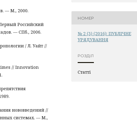
. — М., 2000.
НОМЕР
/ Первый Российский
дов. — СПб., 2006.
№ 2 (3) (2016): ПУБЛІЧНЕ
УРЯДУВАННЯ
опологии / Л. Уайт //
РОЗДІЛ
imes // Innovation
Статті
1.
препятствия
989.
ания нововведений //
нных системах. — М.,