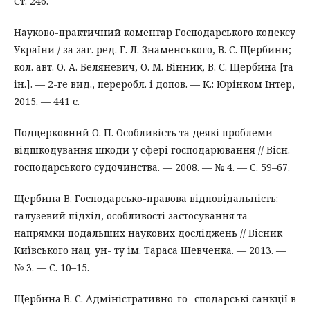
Ст. 246.
Науково-практичний коментар Господарського кодексу
України / за заг. ред. Г. Л. Знаменського, В. С. Щербини;
кол. авт. О. А. Беляневич, О. М. Вінник, В. С. Щербина [та
ін.]. — 2-ге вид., переробл. і допов. — К.: Юрінком Інтер,
2015. — 441 с.
Подцерковний О. П. Особливість та деякі проблеми
відшкодування шкоди у сфері господарювання // Вісн.
господарського судочинства. — 2008. — № 4. — С. 59–67.
Щербина В. Господарсько-правова відповідальність:
галузевий підхід, особливості застосування та
напрямки подальших наукових досліджень // Вісник
Київського нац. ун- ту ім. Тараса Шевченка. — 2013. —
№ 3. — С. 10–15.
Щербина В. С. Адміністративно-го- сподарські санкції в