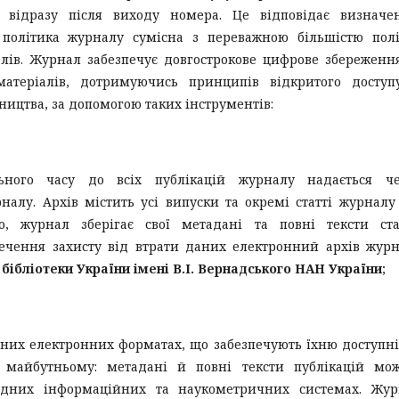
о відразу після виходу номера. Це відповідає визначе
а політика журналу сумісна з переважною більшістю пол
алів. Журнал забезпечує довгострокове цифрове збереженн
матеріалів, дотримуючись принципів відкритого доступ
ництва, за допомогою таких інструментів:
ьного часу до всіх публікацій журналу надається че
алу. Архів містить усі випуски та окремі статті журналу
о, журнал зберігає свої метадані та повні тексти ста
печення захисту від втрати даних електронний архів жур
бібліотеки України імені В.І. Вернадського НАН України
;
ьних електронних форматах, що забезпечують їхню доступні
в майбутньому: метадані й повні тексти публікацій мо
одних інформаційних та наукометричних системах. Жур