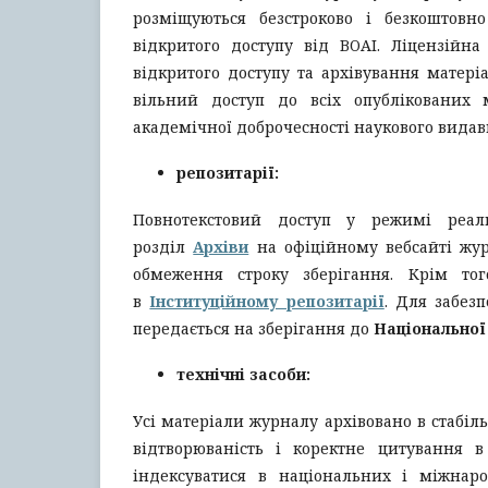
розміщуються безстроково і безкоштовн
відкритого доступу від BOAI. Ліцензійн
відкритого доступу та архівування матері
вільний доступ до всіх опублікованих 
академічної доброчесності наукового видав
репозитарії:
Повнотекстовий доступ у режимі реал
розділ
Архіви
на офіційному вебсайті журн
обмеження строку зберігання. Крім тог
в
Інституційному репозитарії
. Для забез
передається на зберігання до
Національної 
технічні засоби:
Усі матеріали журналу архівовано в стабіл
відтворюваність і коректне цитування 
індексуватися в національних і міжнар