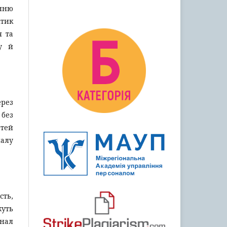
нню
ітик
я та
у й
рез
 без
тей
налу
сть,
жуть
нал