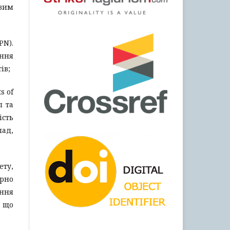
ивим
PN).
ання
ів;
s of
п та
ість
лад,
ету,
рно
ання
, що