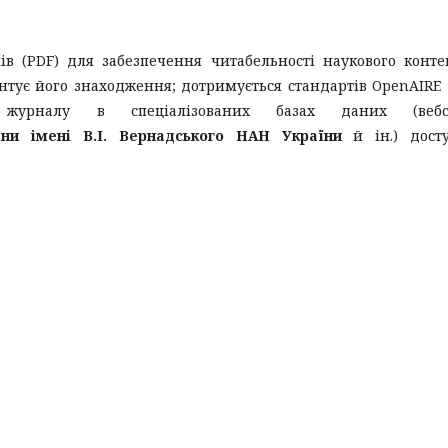
в (PDF) для забезпечення читабельності наукового конте
нтує його знаходження; дотримується стандартів OpenAIRE
и журналу в спеціалізованих базах даних (вебс
їни імені В.І. Вернадського НАН України
й ін.) досту