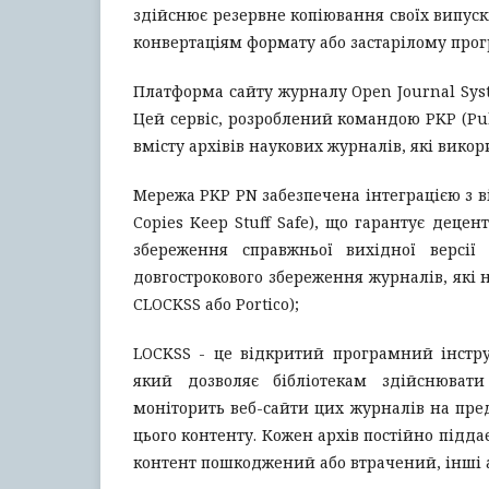
здійснює резервне копіювання своїх випуск
конвертаціям формату або застарілому про
Платформа сайту журналу Open Journal Syst
Цей сервіс, розроблений командою PKP (Pub
вмісту архівів наукових журналів, які викор
Мережа PKP PN забезпечена інтеграцією з в
Copies Keep Stuff Safe), що гарантує деце
збереження справжньої вихідної версії 
довгострокового збереження журналів, які 
CLOCKSS або Portico);
LOCKSS - це відкритий програмний інстру
який дозволяє бібліотекам здійснювати
моніторить веб-сайти цих журналів на пред
цього контенту. Кожен архів постійно підда
контент пошкоджений або втрачений, інші 