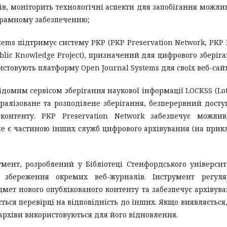
ів, моніторить технологічні аспекти для запобігання можл
грамному забезпеченню;
ems підтримує систему PKP (PKP Preservation Network, PKP 
lic Knowledge Project), призначений для цифрового зберіг
истовують платформу Open Journal Systems для своїх веб-сайт
ідомим сервісом зберігання наукової інформації LOCKSS (Lot
нтралізоване та розподілене зберігання, безперервний досту
контенту. PKP Preservation Network забезпечує можлив
не є частиною інших служб цифрового архівування (на прик
мент, розроблений у Бібліотеці Стенфордського університ
 збереження окремих веб-журналів. Інструмент регуля
мет нового опублікованого контенту та забезпечує архівув
ється перевірці на відповідність до інших. Якщо виявляється
архіви використовуються для його відновлення.