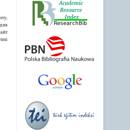
нту,
 для
айт
пні