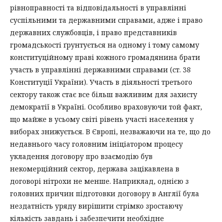
рівноправності та відповідальності в управлінні
суспільними та державними справами, адже і право
державних службовців, і право представників
громадськості ґрунтується на одному і тому самому
конституційному праві кожного громадянина брати
участь в управлінні державними справами (ст. 38
Конституції України). Участь в діяльності третього
сектору також стає все більш важливим для захисту
демократії в Україні. Особливо враховуючи той факт,
що майже в усьому світі рівень участі населення у
виборах знижується. В Європі, незважаючи на те, що до
недавнього часу головним ініціатором процесу
укладення договору про взаємодію був
некомерційний сектор, держава зацікавлена в
договорі нітрохи не менше. Наприклад, однією з
головних причин підготовки договору в Англії була
нездатність уряду вирішити стрімко зростаючу
кількість завдань і забезпечити необхідне