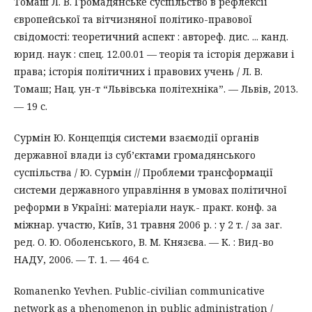
Томаш Л. В. Громадянське суспільство в рефлексії
європейської та вітчизняної політико-правової
свідомості: теоретичний аспект : автореф. дис. ... канд.
юрид. наук : спец. 12.00.01 — теорія та історія держави і
права; історія політичних і правових учень / Л. В.
Томаш; Нац. ун-т “Львівська політехніка”. — Львів, 2013.
— 19 с.
Сурмін Ю. Концепція системи взаємодії органів
державної влади із суб’єктами громадянського
суспільства / Ю. Сурмін // Проблеми трансформації
системи державного управління в умовах політичної
реформи в Україні: матеріали наук.- практ. конф. за
міжнар. участю, Київ, 31 травня 2006 р. : у 2 т. / за заг.
ред. О. Ю. Оболенського, В. М. Князєва. — К. : Вид-во
НАДУ, 2006. — Т. 1. — 464 с.
Romanenko Yevhen. Public-civilian communicative
network as a phenomenon in public administration /