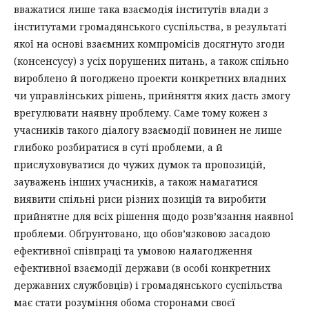
вважатися лише така взаємодія інститутів влади з
інститутами громадянського суспільства, в результаті
якої на основі взаємних компромісів досягнуто згоди
(консенсусу) з усіх порушених питань, а також спільно
вироблено й погоджено проекти конкретних владних
чи управлінських рішень, прийняття яких дасть змогу
врегулювати наявну проблему. Саме тому кожен з
учасників такого діалогу взаємодії повинен не лише
глибоко розбиратися в суті проблеми, а й
прислуховуватися до чужих думок та пропозицій,
зауважень інших учасників, а також намагатися
виявити спільні риси різних позицій та виробити
прийнятне для всіх рішення щодо розв’язання наявної
проблеми. Обґрунтовано, що обов’язковою засадою
ефективної співпраці та умовою налагодження
ефективної взаємодії держави (в особі конкретних
державних службовців) і громадянського суспільства
має стати розуміння обома сторонами своєї