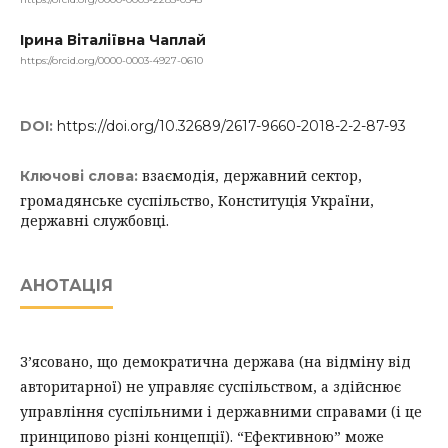
Ірина Віталіївна Чаплай
https://orcid.org/0000-0003-4927-0610
DOI:
https://doi.org/10.32689/2617-9660-2018-2-2-87-93
взаємодія, державний сектор,
Ключові слова:
громадянське суспільство, Конституція України,
державні службовці.
АНОТАЦІЯ
З’ясовано, що демократична держава (на відміну від
авторитарної) не управляє суспільством, а здійснює
управління суспільними і державними справами (і це
принципово різні концепції). “Ефективною” може