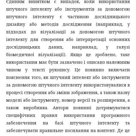
Єдиним винятком є ​​випадок, коли використання
штучного інтелекту або інструментів за допомогою
штучного інтелекту є частиною дослідницького
дизайну або методів дослідження (наприклад, у
підходах до візуалізації за допомогою штучного
інтелекту для створення або інтерпретації основних
дослідницьких даних, наприклад, у галузі
біомедичної візуалізації). Якщо це зроблено, таке
використання має бути зазначено і описано належним
чином у тексті рукопису. Це повинно включати
пояснення того, як штучний інтелект або інструменти
за допомогою штучного інтелекту використовувалися в
процесі створення або зміни зображення, а також назву
моделі або інструменту, номер версії та розширення, а
також виробника. Автори повинні дотримуватися
специфічних правил використання програмного
забезпечення на базі штучного інтелекту та
забезпечувати правильне посилання на контент. Де це