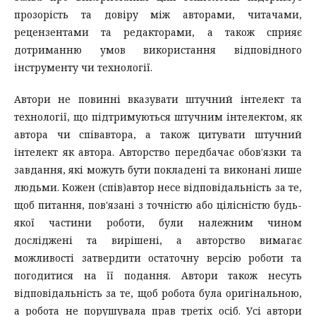
прозорість та довіру між авторами, читачами,
рецензентами та редакторами, а також сприяє
дотриманню умов використання відповідного
інструменту чи технології.
Автори не повинні вказувати штучний інтелект та
технології, що підтримуються штучним інтелектом, як
автора чи співавтора, а також цитувати штучний
інтелект як автора. Авторство передбачає обов'язки та
завдання, які можуть бути покладені та виконані лише
людьми. Кожен (спів)автор несе відповідальність за те,
щоб питання, пов'язані з точністю або цілісністю будь-
якої частини роботи, були належним чином
досліджені та вирішені, а авторство вимагає
можливості затвердити остаточну версію роботи та
погодитися на її подання. Автори також несуть
відповідальність за те, щоб робота була оригінальною,
а робота не порушувала прав третіх осіб. Усі автори