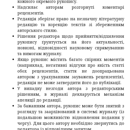
кожного окремого рукопису.
Надсилає авторам розгорнуті коментарі
рецензентів.
Редакція зберігає право на незначну літературну
редакцію та корекцію текстів зі збереженням
авторського стилю.
Рішення редактора щодо прийняття/відхилення
рукопису ґрунтується на його актуальності,
новизні, відповідності науковому спрямуванню
та вимогам журналу.
Якщо рукопис містить багато спірних моментів
(наприклад, негативні відгуки про якість статті
обох рецензентів, стаття не доопрацьована
автором з урахуванням зауважень рецензентів),
редакція не може затвердити його до публікації.
У випадку незгоди автора з редакторським
рішенням, в журналі декларується механізм
апеляції до редакції.
За бажанням автора, рукопис може бути знятий з
розгляду та заархівований в системі журналу (із
подальшою можливістю відновлення подання у
чергу). Для цього автору необхідно звернутись до
редактора із відповідним запитом.