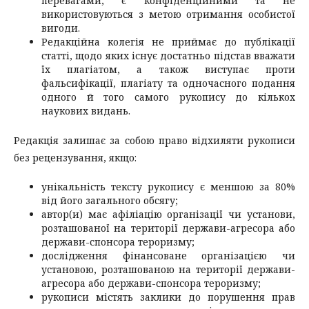
перевагами, є конфіденційними та не
використовуються з метою отримання особистої
вигоди.
Редакційна колегія не приймає до публікації
статті, щодо яких існує достатньо підстав вважати
їх плагіатом, а також виступає проти
фальсифікації, плагіату та одночасного подання
одного й того самого рукопису до кількох
наукових видань.
Редакція залишає за собою право відхиляти рукописи
без рецензування, якщо:
унікальність тексту рукопису є меншою за 80%
від його загального обсягу;
автор(и) має афіліацію організації чи установи,
розташованої на території держави-агресора або
держави-спонсора тероризму;
дослідження фінансоване організацією чи
установою, розташованою на території держави-
агресора або держави-спонсора тероризму;
рукописи містять заклики до порушення прав