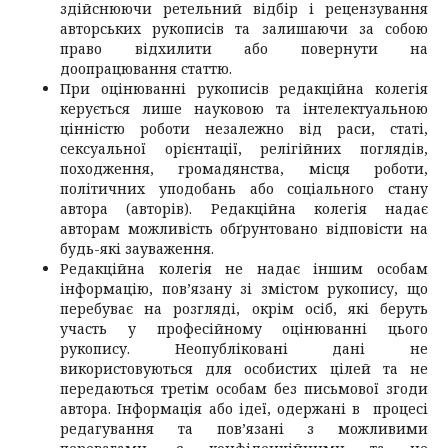
здійснюючи ретельний відбір і рецензування
авторських рукописів та залишаючи за собою
право відхилити або повернути на
доопрацювання статтю.
При оцінюванні рукописів редакційна колегія
керується лише науковою та інтелектуальною
цінністю роботи незалежно від раси, статі,
сексуальної орієнтації, релігійних поглядів,
походження, громадянства, місця роботи,
політичних уподобань або соціального стану
автора (авторів). Редакційна колегія надає
авторам можливість обґрунтовано відповісти на
будь-які зауваження.
Редакційна колегія не надає іншим особам
інформацію, пов’язану зі змістом рукопису, що
перебуває на розгляді, окрім осіб, які беруть
участь у професійному оцінюванні цього
рукопису. Неопубліковані дані не
використовуються для особистих цілей та не
передаються третім особам без письмової згоди
автора. Інформація або ідеї, одержані в процесі
редагування та пов’язані з можливими