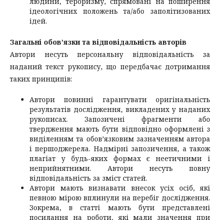
людини, тероризму, спрямовані на поширення
ідеологічних положень та/або заполітизованих
ідей.
Загальні обов’язки та відповідальність
а
вторів
Автори несуть персональну відповідальність за
наданий текст рукопису, що передбачає дотримання
таких принципів:
Автори повинні гарантувати оригінальність
результатів дослідження, викладених у наданих
рукописах. Запозичені фрагменти або
твердження мають бути відповідно оформлені з
виділенням та обов’язковим зазначенням автора
і першоджерела. Надмірні запозичення, а також
плагіат у будь-яких формах є неетичними і
неприйнятними. Автори несуть повну
відповідальність за зміст статей.
Автори мають визнавати внесок усіх осіб, які
певною мірою вплинули на перебіг дослідження.
Зокрема, в статті мають бути представлені
посилання на роботи, які мали значення при