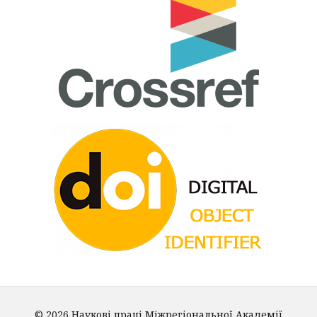
© 2026 Наукові праці Міжрегіональної Академії