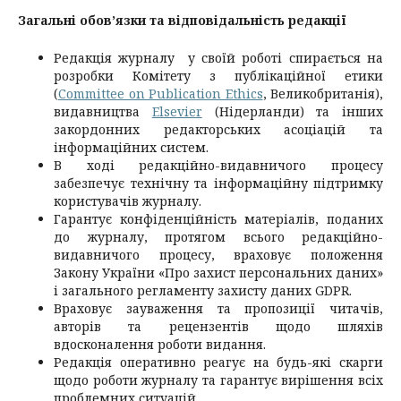
Загальні обов’язки та відповідальність редакції
Редакція журналу у своїй роботі спирається на
розробки Комітету з публікаційної етики
(
Committee on Publication Ethics
, Великобританія),
видавництва
Elsevier
(Нідерланди) та інших
закордонних редакторських асоціацій та
інформаційних систем.
В ході редакційно-видавничого процесу
забезпечує технічну та інформаційну підтримку
користувачів журналу.
Гарантує конфіденційність матеріалів, поданих
до журналу, протягом всього редакційно-
видавничого процесу, враховує положення
Закону України «Про захист персональних даних»
і загального регламенту захисту даних GDPR.
Враховує зауваження та пропозиції читачів,
авторів та рецензентів щодо шляхів
вдосконалення роботи видання.
Редакція оперативно реагує на будь-які скарги
щодо роботи журналу та гарантує вирішення всіх
проблемних ситуацій.