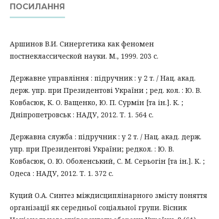
ПОСИЛАННЯ
Аршинов В.И. Синергетика как феномен
постнеклассической науки. М., 1999. 203 с.
Державне управління : підручник : у 2 т. / Нац. акад.
держ. упр. при Президентові України ; ред. кол. : Ю. В.
Ковбасюк, К. О. Ващенко, Ю. П. Сурмін [та ін.]. К. ;
Дніпропетровськ : НАДУ, 2012. Т. 1. 564 с.
Державна служба : підручник : у 2 т. / Нац. акад. держ.
упр. при Президентові України; редкол. : Ю. В.
Ковбасюк, О. Ю. Оболенський, С. М. Серьогін [та ін.]. К. ;
Одеса : НАДУ, 2012. Т. 1. 372 с.
Куций О.А. Синтез міждисциплінарного змісту поняття
організації як середньої соціальної групи. Вісник