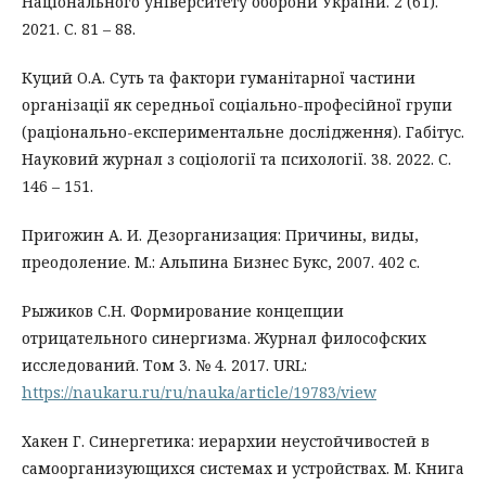
Національного університету оборони України. 2 (61).
2021. С. 81 – 88.
Куций О.А. Суть та фактори гуманітарної частини
організації як середньої соціально-професійної групи
(раціонально-експериментальне дослідження). Габітус.
Науковий журнал з соціології та психології. 38. 2022. С.
146 – 151.
Пригожин А. И. Дезорганизация: Причины, виды,
преодоление. М.: Альпина Бизнес Букс, 2007. 402 с.
Рыжиков С.Н. Формирование концепции
отрицательного синергизма. Журнал философских
исследований. Том 3. № 4. 2017. URL:
https://naukaru.ru/ru/nauka/article/19783/view
Хакен Г. Синергетика: иерархии неустойчивостей в
самоорганизующихся системах и устройствах. М. Книга