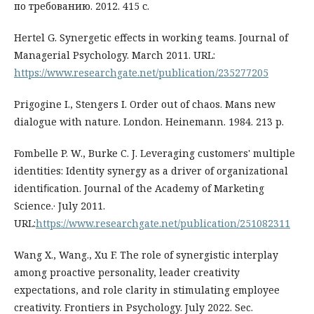
по требованию. 2012. 415 с.
Hertel G. Synergetic effects in working teams. Journal of
Managerial Psychology. March 2011. URL:
https://www.researchgate.net/publication/235277205
Prigogine I., Stengers I. Order out of chaos. Mans new
dialogue with nature. London. Heinemann. 1984. 213 p.
Fombelle P. W., Burke C. J. Leveraging customers' multiple
identities: Identity synergy as a driver of organizational
identiﬁcation. Journal of the Academy of Marketing
Science.· July 2011.
URL:
https://www.researchgate.net/publication/251082311
Wang X., Wang., Xu F. The role of synergistic interplay
among proactive personality, leader creativity
expectations, and role clarity in stimulating employee
creativity. Frontiers in Psychology. July 2022. Sec.