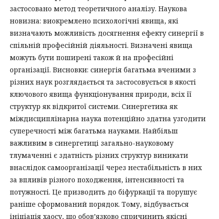
застосовано метод теоретичного аналізу. Наукова
новизна: виокремлено психологічні явища, які
визначають можливість досягнення ефекту синергії в
спільній професійній діяльності. Визначені явища
можуть бути поширені також й на професійні
організації. Висновки: синергія багатьма вченими з
різних наук розглядається та застосовується в якості
ключового явища функціонування природи, всіх її
структур як відкритої системи. Синергетика як
міждисциплінарна наука потенційно здатна узгодити
суперечності між багатьма науками. Найбільш
важливим в синергетиці загально-науковому
тлумаченні є здатність різних структур виникати
внаслідок самоорганізації через нестабільність в них
за впливів різного походження, інтенсивності та
потужності. Це призводить до біфуркації та порушує
раніше сформований порядок. Тому, відбувається
ініціація хаосу, що обов’язково спричинить якісні