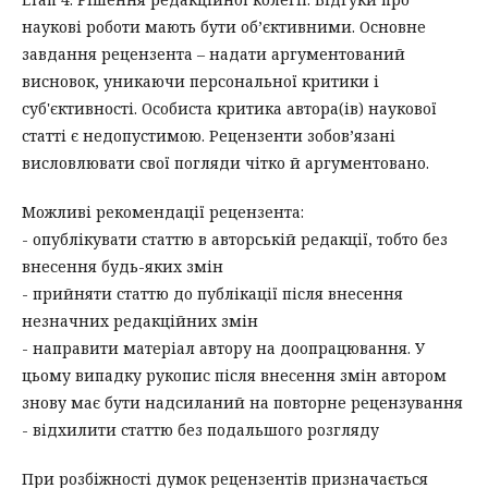
наукові роботи мають бути об’єктивними. Основне
завдання рецензента – надати аргументований
висновок, уникаючи персональної критики і
суб'єктивності. Особиста критика автора(ів) наукової
статті є недопустимою. Рецензенти зобов’язані
висловлювати свої погляди чітко й аргументовано.
Можливі рекомендації рецензента:
- опублікувати статтю в авторській редакції, тобто без
внесення будь-яких змін
- прийняти статтю до публікації після внесення
незначних редакційних змін
- направити матеріал автору на доопрацювання. У
цьому випадку рукопис після внесення змін автором
знову має бути надсиланий на повторне рецензування
- відхилити статтю без подальшого розгляду
При розбіжності думок рецензентів призначається