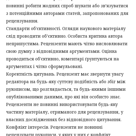
повинні робити жодних спроб шукати або зв’язуватися
з потенційними авторами статей, запропонованих для
рецензування.
Стандарти об'єктивності. Огляди наукового матеріалу
слід проводити об’єктивно. Особиста критика автора
неприпустима. Рецензенти мають чітко висловлювати
свою думку з відповідними аргументами. Оцінка
проводиться об'єктивно, коментарі ґрунтуються на
аргументах і чітко сформульовані.
Коректність цитувань. Рецензент має звернути увагу
редактора на будь-яку суттєву подібність або збіг між
рукописом, що розглядається, та будь-якими іншими
опублікованими даними, про які він особисто знає.
Рецензенти не повинні використовувати будь-яку
частину матеріалу, отриманого для рецензування, у
власних дослідженнях без відповідного цитування.
Конфлікт інтересів. Рецензенти не повинні
рецензувати рукописи, у яких у них є конфлікт