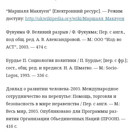
“Маршалл Маклуен” [Електронний ресурс]. — Режим
доступу:
http://uk.wikipedia.org/wiki/Маршалл_Маклуен
Фукуяма Ф. Великий разрыв / Ф. Фукуяма; Пер. с англ.,
под общ. ред. А. В. Александровой. — М.: ООО “Изд-во
АСТ”, 2003. — 474 с.
Бурдье П. Социология политики / П. Бурдье; [пер. с фр.];
сост., общ. ред. и предисл. Н. А. Шматко. — М.: Sосіо-
Lоgоs, 1993. — 336 с.
Доклад о развитии человека-2005. Международное
сотрудничество на перепутье: Помощь, торговля и
безопасность в мире неравенства / Пер. с англ. — М.:
Весь мир, 2005. Опубликовано для Программы раз-
вития Организации Обьединенных Наций (ПРООН). —
416 с.