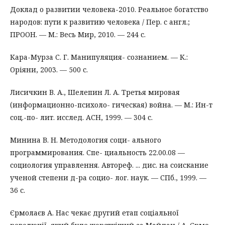
Доклад о развитии человека-2010. Реальное богатство
народов: пути к развитию человека / Пер. с англ.;
ПРООН. — М.: Весь Мир, 2010. — 244 с.
Кара-Мурза С. Г. Манипуляция- сознанием. — К.:
Оріяни, 2003. — 500 с.
Лисичкин В. А., Шелепин Л. А. Третья мировая
(информационно-психоло- гическая) война. — М.: Ин-т
соц.-по- лит. исслед. АСН, 1999. — 304 с.
Минина В. Н. Методология соци- ального
программирования. Спе- циальность 22.00.08 —
социология управлення. Автореф. ... дис. на соискание
ученой степени д-ра социо- лог. наук. — СПб., 1999. —
36 с.
Єрмолаєв А. Нас чекає другий етап соціальної