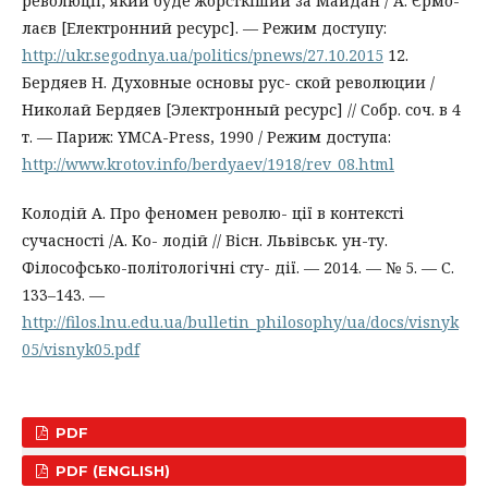
революції, який буде жорсткіший за Майдан / А. Єрмо-
лаєв [Електронний ресурс]. — Режим доступу:
http://ukr.segodnya.ua/politics/pnews/27.10.2015
12.
Бердяев Н. Духовные основы рус- ской революции /
Николай Бердяев [Электронный ресурс] // Собр. соч. в 4
т. — Париж: YMCA-Press, 1990 / Режим доступа:
http://www.krotov.info/berdyaev/1918/rev_08.html
Колодій А. Про феномен револю- ції в контексті
сучасності /А. Ко- лодій // Вісн. Львівськ. ун-ту.
Філософсько-політологічні сту- дії. — 2014. — № 5. — С.
133–143. —
http://filos.lnu.edu.ua/bulletin_philosophy/ua/docs/visnyk
05/visnyk05.pdf
PDF
PDF (ENGLISH)