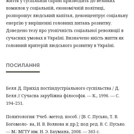
життя у суспільній справі призводить до великих
помилок у соціальній, економічній політиці,
розпорошує людський капітал, деконцентрує соціальну
енергію у вирішенні головних питань розвитку.
Доведено тезу про утопічність соціальної революції в
сучасних умовах в Україні. Визначено якість життя як
головний критерій людського розвитку в Україні.
ПОСИЛАННЯ
Белл Д. Прихід постіндустріального суспільства / Д.
Белл // Сучасна зарубіжна філософія. — К., 1996. — С.
194–251.
Политология: Учеб.-метод. пособ. / [В. С. Пусько, Т. В.
Богомоло- ва, И. В. Волкова и др.]; под ред. В. С. Пусько.
— М.: МГТУ им. Н. Э. Баумана, 2008. — 363 с.