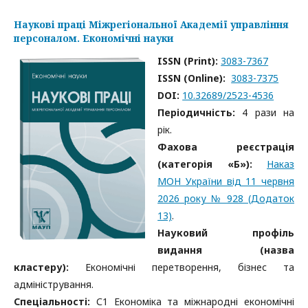
Наукові праці Міжрегіональної Академії управління
персоналом. Економічні науки
ISSN (Print):
3083-7367
ISSN (Online):
3083-7375
DOI:
10.32689/2523-4536
Періодичність:
4 рази на
рік.
Фахова реєстрація
(категорія «Б»):
Наказ
МОН України від 11 червня
2026 року № 928 (Додаток
13)
.
Науковий профіль
видання (назва
кластеру):
Економічні перетворення, бізнес та
адміністрування.
Спеціальності:
С1 Економіка та міжнародні економічні