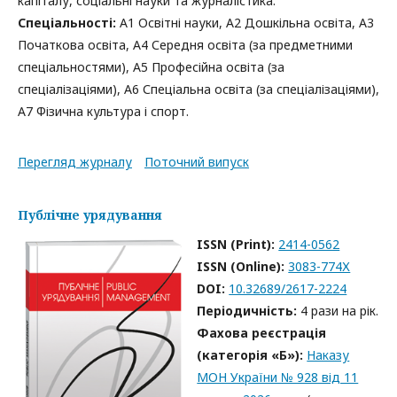
капіталу, соціальні науки та журналістика.
Спеціальності:
А1 Освітні науки, А2 Дошкільна освіта, А3
Початкова освіта, А4 Середня освіта (за предметними
спеціальностями), А5 Професійна освіта (за
спеціалізаціями), А6 Спеціальна освіта (за спеціалізаціями),
А7 Фізична культура і спорт.
Перегляд журналу
Поточний випуск
Публічне урядування
ISSN (Print):
2414-0562
ISSN (Online):
3083-774Х
DOI:
10.32689/2617-2224
Періодичність:
4 рази на рік.
Фахова реєстрація
(категорія «Б»):
Наказу
МОН України № 928 від 11