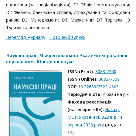
відносини (за спеціалізаціями); D1 Облік і оподаткування;
D2 Фінанси, банківська справа, страхування та фондовий
ринок; D3 Менеджмент; D5 Маркетинг; D7 Торгівля; J3
Туризм та рекреація.
Перегляд журналу
Поточний випуск
Наукові праці Міжрегіональної Академії управління
персоналом. Юридичні науки
ISSN (Print):
3083-7340
ISSN (Online):
3083-7359
DOI:
10.32689/2522-4603
Періодичність:
4 рази на рік.
Фахова реєстрація
(категорія «Б»):
Наказу
МОН України № 928 від 11
червня 2026 року
(додаток
14).