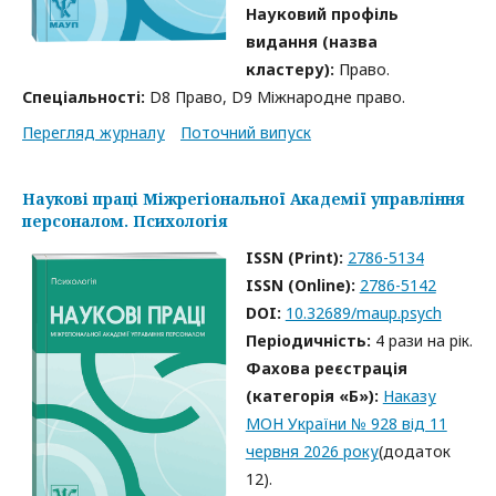
Науковий профіль
видання (назва
кластеру):
Право.
Спеціальності:
D8 Право, D9 Міжнародне право.
Перегляд журналу
Поточний випуск
Наукові праці Міжрегіональної Академії управління
персоналом. Психологія
ISSN (Print):
2786-5134
ISSN (Online):
2786-5142
DOI:
10.32689/maup.psych
Періодичність:
4 рази на рік.
Фахова реєстрація
(категорія «Б»):
Наказу
МОН України № 928 від 11
червня 2026 року
(додаток
12).