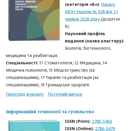
(категорія «Б»):
Наказу
МОН України № 928 від 11
червня 2026 року
(додаток
6).
Науковий профіль
видання (назва кластеру):
Біологія, біотехнології,
медицина та реабілітація.
Спеціальності:
I1 Стоматологія, I2 Медицина, I4
Медична психологія, І5 Медсестринство (за
спеціалізаціями), І7 Терапія та реабілітація (за
спеціалізаціями), І9 Громадське здоров’я.
Перегляд журналу
Поточний випуск
Інформаційні технології та суспільство
ISSN (Print):
2786-5460
ISSN (Online):
2786-5479