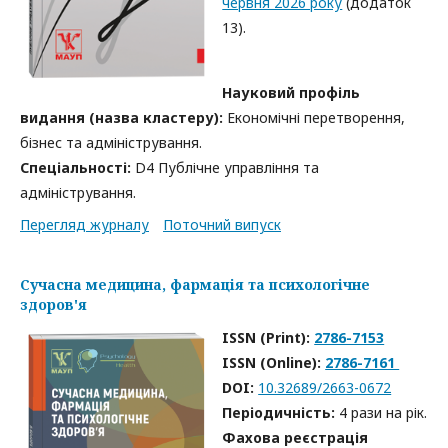
червня 2026 року
(додаток
13).
Науковий профіль
видання (назва кластеру):
Економічні перетворення,
бізнес та адміністрування.
Спеціальності:
D4 Публічне управління та
адміністрування.
Перегляд журналу
Поточний випуск
Сучасна медицина, фармація та психологічне
здоров'я
ISSN (Print):
2786-7153
ISSN (Online):
2786-7161
DOI:
10.32689/2663-0672
Періодичність:
4 рази на рік.
Фахова реєстрація