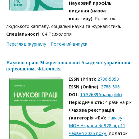
Науковий профіль
видання (назва
кластеру):
Розвиток
людського капіталу, соціальні науки та журналістика.
Спеціальності:
C4 Психологія.
Перегляд журналу
Поточний випуск
Наукові праці Міжрегіональної Академії управління
персоналом. Філологія
ISSN (Print):
2786-5053
ISSN (Online):
2786-5061
DOI:
10.32689/maup.philo
Періодичність:
4 рази на рік.
Фахова реєстрація
(категорія «Б»):
Наказу
МОН України № 928 від 11
червня 2026 року
(додаток