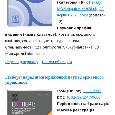
(категорія «Б»):
Наказу
МОН України № 928 від 11
червня 2026 року
(додаток
12).
Науковий профіль
видання (назва кластеру):
Розвиток людського
капіталу, соціальні науки та журналістика.
Спеціальності:
C2 Політологія, C7 Журналістика, C3
Міжнародні відносини.
Перегляд журналу
Поточний випуск
Експерт: парадигми юридичних наук і державного
управління
ISSN (Online):
3083-7731
DOI:
10.32689/2617-9660
Періодичність:
4 рази на рік.
Фахова реєстрація