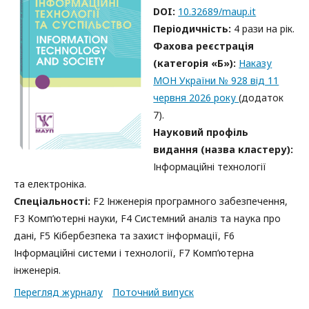
DOI:
10.32689/maup.it
Періодичність:
4 рази на рік.
Фахова реєстрація
(категорія «Б»):
Наказу
МОН України № 928 від 11
червня 2026 року
(додаток
7).
Науковий профіль
видання (назва кластеру):
Інформаційні технології
та електроніка.
Спеціальності:
F2 Інженерія програмного забезпечення,
F3 Комп’ютерні науки, F4 Системний аналіз та наука про
дані, F5 Кібербезпека та захист інформації, F6
Інформаційні системи і технології, F7 Комп’ютерна
інженерія.
Перегляд журналу
Поточний випуск