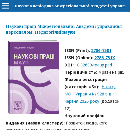
Наукова періодика Міжрегіональної Академії управління персоналом
Наукові праці Міжрегіональної Академії управління
персоналом. Педагогічні науки
ISSN (Print):
2786-7501
ISSN (Online):
2786-751X
DOI:
10.32689/maup.ped
Періодичність:
4 рази на рік.
Фахова реєстрація
(категорія «Б»):
Наказу
МОН України № 928 від 11
червня 2026 року
(додаток
12).
Науковий профіль
видання (назва кластеру):
Розвиток людського