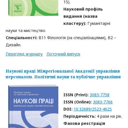
15).
Науковий профіль
видання (назва
кластеру):
Гуманітарні
науки та мистецтво.
Спеціальності:
B11 Філологія (за спеціалізаціями), B2 –
Дизайн.
Перегляд журналу
Поточний випуск
Наукові праці Міжрегіональної Академії управління
персоналом. Політичні науки та публічне управління
ISSN (Print):
3083-7758
ISSN (Online):
3083-7766
DOI:
10.32689/2523-4625
Періодичність:
4 рази на рік.
Фахова реєстрація