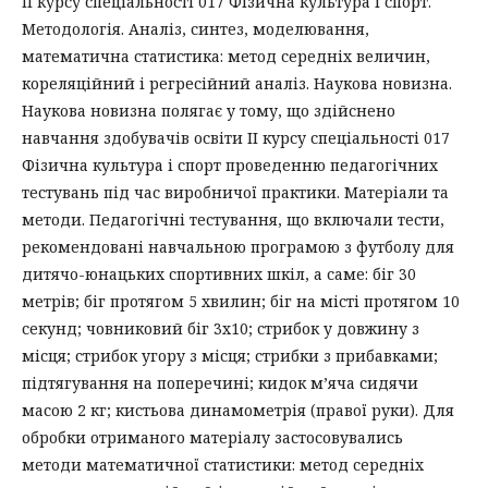
ІІ курсу спеціальності 017 Фізична культура і спорт.
Методологія. Аналіз, синтез, моделювання,
математична статистика: метод середніх величин,
кореляційний і регресійний аналіз. Наукова новизна.
Наукова новизна полягає у тому, що здійснено
навчання здобувачів освіти ІІ курсу спеціальності 017
Фізична культура і спорт проведенню педагогічних
тестувань під час виробничої практики. Матеріали та
методи. Педагогічні тестування, що включали тести,
рекомендовані навчальною програмою з футболу для
дитячо-юнацьких спортивних шкіл, а саме: біг 30
метрів; біг протягом 5 хвилин; біг на місті протягом 10
секунд; човниковий біг 3х10; стрибок у довжину з
місця; стрибок угору з місця; стрибки з прибавками;
підтягування на поперечині; кидок м’яча сидячи
масою 2 кг; кистьова динамометрія (правої руки). Для
обробки отриманого матеріалу застосовувались
методи математичної статистики: метод середніх