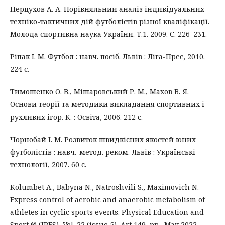
Перцухов А. А. Порівняльний аналіз індивідуальних
техніко-тактичних дій футболістів різної кваліфікації.
Молода спортивна наука України. Т.1. 2009. С. 226–231.
Ріпак І. М. Футбол : навч. посіб. Львів : Ліга-Прес, 2010.
224 с.
Тимошенко О. В., Мішаровський Р. М., Махов В. Я.
Основи теорії та методики викладання спортивних і
рухливих ігор. К. : Освіта, 2006. 212 с.
Чорнобай І. М. Розвиток швидкісних якостей юних
футболістів : навч.-метод. реком. Львів : Українські
технології, 2007. 60 с.
Kolumbet A., Babyna N., Natroshvili S., Maximovich N.
Express control of aerobic and anaerobic metabolism of
athletes in cyclic sports events. Physical Education and
Sport ® (JPES), Vol. 22 (issue 5), Art 149, pp., May 2022