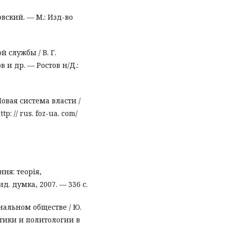
овский. — М.: Изд-во
 службы / В. Г.
в и др. — Ростов н/Д.:
овая система власти /
: // rus. foz-ua. com/
ння: теорія,
д. думка, 2007. — 336 с.
иальном обществе / Ю.
тики и политологии в