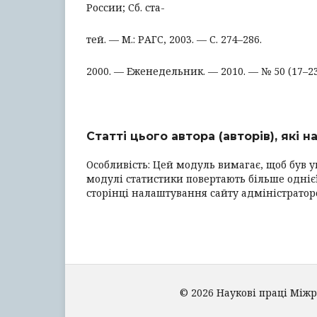
России; Сб. ста-
тей. — М.: РАГС, 2003. — С. 274–286.
2000. — Еженедельник. — 2010. — № 50 (17–23 д
Статті цього автора (авторів), які 
Особливість: Цей модуль вимагає, щоб був у
модулі статистики повертають більше однієї
сторінці налаштування сайту адміністрато
© 2026 Наукові праці Між