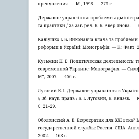
преодоления. — М., 1998. — 273 с.
Державне управління: проблеми адміністрат
та практики / За заг. ред. В. Б. Авер’янова. — К
Каліушко І. Б. Виконавча влада та проблеми
реформи в Україні: Монографія. — К.: Факт, 2
Кузьмин П. В. Политическая деятельность: т
современной Украине: Монография. — Симф
М”, 2007. — 456 с.
Луговий В. І. Державне управління в Україні
// Зб. наук. праць / В. І. Луговий, В. Князєв. 
С. 21–29.
Оболонский А. В. Бюрократия для XXI века?
государственной службы: Россия, США, Англи
2002. — 168 с.