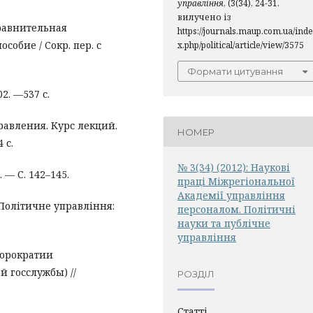
управління
, (3(34), 24-31.
вилучено із
Сравнительная
https://journals.maup.com.ua/inde
собие / Сокр. пер. с
x.php/political/article/view/3575
Формати цитування
02. —537 с.
равления. Курс лекций.
НОМЕР
 с.
№ 3(34) (2012): Наукові
 — С. 142–145.
праці Міжрегіональної
Академії управління
. Політичне управління:
персоналом. Політичні
науки та публічне
управління
бюрократии
 госслужбы) //
РОЗДІЛ
Статті