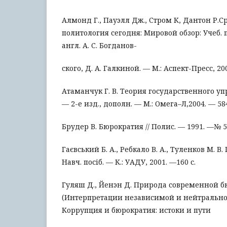
Алмонд Г., Пауэлл Дж., Стром К, Дантон Р.
политология сегодня: Мировой обзор: Учеб. по
англ. А. С. Богданов-
ского, Д. А. Галкиной. — М.: Аспект-Пресс, 20
Атаманчук Г. В. Теория государственного уп
— 2-е изд., дополн. — М.: Омега–Л,2004. — 584
Брудер В. Бюрократия // Полис. — 1991. —№ 5.
Гаєвський Б. А., Ребкало В. А., Туленков М. В
Навч. посіб. — К.: УАДУ, 2001. —160 с.
Гуляш Д., Йенэн Д. Природа современной 
(Интерпретации независимой и нейтральной
Коррупция и бюрократия: истоки и пути