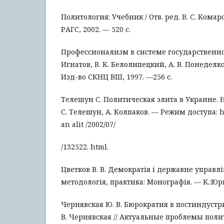
Политология: Учебник / Отв. ред. B. C. Комар
РАГС, 2002. — 520 с.
Профессионализм в системе государственной
Игнатов, В. К. Белолипецкий, А. В. Понеделко
Изд-во СКНЦ ВШ, 1997. —256 с.
Телешун С. Политическая элита в Украине. Н
С. Телешун, А. Колпаков. — Режим доступа: http
an alit /2002/07/
/132522. html.
Цветков В. В. Демократія і державне управлі
методологія, практика: Монографія. — К.:Юри
Чернявская Ю. В. Бюрократия в постиндустр
В. Чернявская // Актуальные проблемы поли