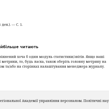
ек.). — С. 1.
найбільше читають
вікнений хоча б один модуль статистики/звітів. Якщо ваші
 метрики, то, будь ласка, також оберіть головну метрику на
ром та/або на сторінках налаштування менеджера журналу.
регіональної Академії управління персоналом. Політичні нау