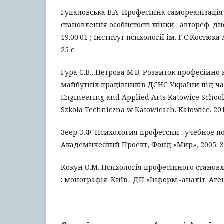
Гупаловська В.А. Професійна самореалізаці
становлення особистості жінки : автореф. дис. 
19.00.01 ; Інститут психології ім. Г.С.Костюка
25 с.
Гура С.В., Петрова М.В. Розвиток професійно
майбутніх працівників ДСНС України під час
Engineering and Applied Arts Katowice School
Szkoła Techniczna w Katowicach. Katowice. 2018
Зеер Э.Ф. Психология профессий : учебное по
Академический Проект, Фонд «Мир», 2005. 33
Кокун О.М. Психологія професійного станов
: монографія. Київ : ДП «Інформ.-аналіт. Агенс