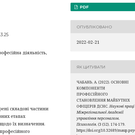
PDF
ОПУБЛІКОВАНО
3.25
2022-02-21
офесійна діяльність,
ЯК ЦИТУВАТИ
ЧАБАНЬ, А. (2022). ОСНОВНІ
КОМПОНЕНТИ
ПРОФЕСІЙНОГО
СТАНОВЛЕННЯ МАЙБУТНІХ
ОФІЦЕРІВ ДСНС.
Наукові праці
рені складові частини
Міжрегіональної Академії
зних етапах
управління персоналом.
 щодо їх визначення.
Психологія
, (3 (52), 174-179.
https://doi.org/10.32689/maup.psy
 професійного