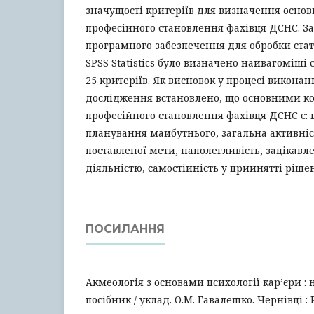
значущості критеріїв для визначення осно
професійного становлення фахівця ДСНС. З
програмного забезпечення для обробки ста
SPSS Statistics було визначено найвагоміші 
25 критеріїв. Як висновок у процесі викона
дослідження встановлено, що основними 
професійного становлення фахівця ДСНС є: 
планування майбутнього, загальна активніс
поставленої мети, наполегливість, зацікавл
діяльністю, самостійність у прийнятті рішен
ПОСИЛАННЯ
Акмеологія з основами психології кар’єри 
посібник / уклад. О.М. Гавалешко. Чернівці : Ру