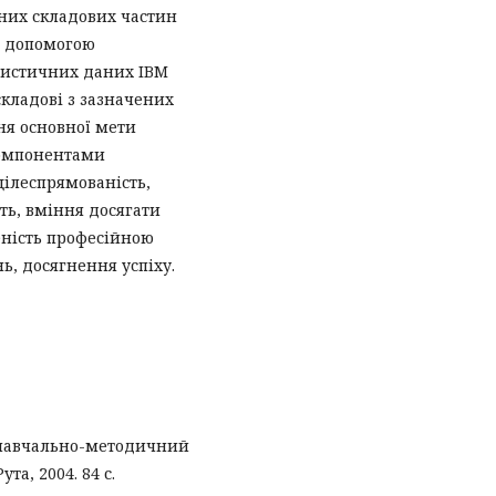
вних складових частин
а допомогою
тистичних даних IBM
складові з зазначених
ння основної мети
компонентами
цілеспрямованість,
ть, вміння досягати
еність професійною
ь, досягнення успіху.
: навчально-методичний
та, 2004. 84 с.