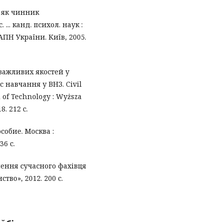
я як чинник
... канд. психол. наук :
 АПН України. Київ, 2005.
 важливих якостей у
 навчання у ВНЗ. Civil
 of Technology : Wyższa
. 212 с.
собие. Москва :
6 с.
лення сучасного фахівця
тво», 2012. 200 с.