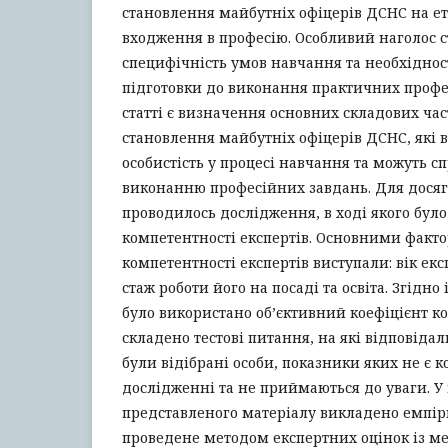
становлення майбутніх офіцерів ДСНС на ет
входження в професію. Особливий наголос с
специфічність умов навчання та необхіднос
підготовки до виконання практичних профе
статті є визначення основних складових ча
становлення майбутніх офіцерів ДСНС, які 
особистість у процесі навчання та можуть 
виконанню професійних завдань. Для дося
проводилось дослідження, в ході якого бул
компетентності експертів. Основними факт
компетентності експертів виступали: вік екс
стаж роботи його на посаді та освіта. Згідн
було використано об’єктивний коефіцієнт к
складено тестові питання, на які відповідал
були відібрані особи, показники яких не є
дослідженні та не приймаються до уваги. У 
представленого матеріалу викладено емпі
проведене методом експертних оцінок із м