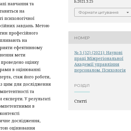
h.2021.3.25
апі навчання та
тавиться на
Формати цитування
ті психологічної
сійних завдань. Метою
стин професійного
НОМЕР
впливають на
сприяти ефективному
№ 3 (52) (2021): Наукові
гнення мети
праці Міжрегіональної
о проведено оцінку
Академії управління
орами в оцінюванні
персоналом. Психологія
перта, стаж його роботи,
о із цим для дослідження
РОЗДІЛ
омпетентності та
и експерти. У результаті
Статті
 компетентними в
контексті
ричне дослідження,
етою оцінювання