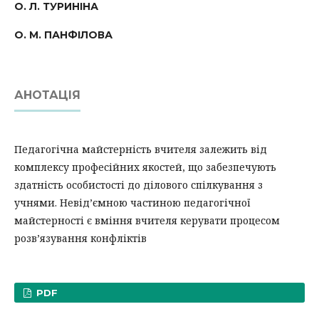
О. Л. ТУРИНІНА
О. М. ПАНФІЛОВА
АНОТАЦІЯ
Педагогічна майстерність вчителя залежить від
комплексу професійних якостей, що забезпечу­ють
здатність особистості до ділового спілкуван­ня з
учнями. Невід’ємною частиною педагогіч­ної
майстерності є вміння вчителя керувати про­цесом
розв’язування конфліктів
PDF