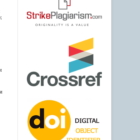
м
;
и
зи