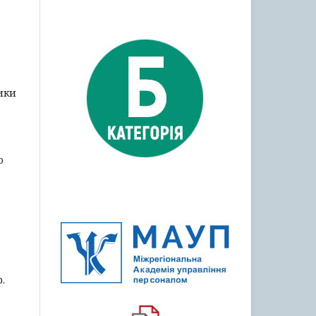
ики
о
.