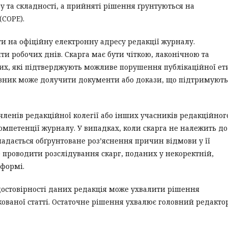
у та складності, а прийняті рішення ґрунтуються на
(COPE).
ти на офіційну електронну адресу редакції журналу.
и робочих днів. Скарга має бути чіткою, лаконічною та
их, які підтверджують можливе порушення публікаційної ет
аявник може долучити документи або докази, що підтримують
, членів редакційної колегії або інших учасників редакційног
мпетенції журналу. У випадках, коли скарга не належить до
надається обґрунтоване роз’яснення причин відмови у її
е проводити розслідування скарг, поданих у некоректній,
 формі.
достовірності даних редакція може ухвалити рішення
ованої статті. Остаточне рішення ухвалює головний редактор