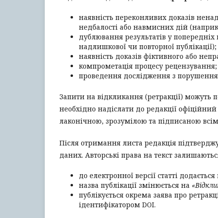
наявність переконливих доказів ненаді
недбалості або навмисних дій (напри
дублювання результатів у попередніх 
надлишкової чи повторної публікації);
наявність доказів фіктивного або непр
компрометація процесу рецензування;
проведення дослідження з порушенням
Запити на відкликання (ретракції) можуть п
необхідно надіслати до редакції офіційний
лаконічною, зрозумілою та підписаною всім
Після отримання листа редакція підтверджу
даних. Авторські права на текст залишаютьс
до електронної версії статті додаєтьс
назва публікації змінюється на
«Відкли
публікується окрема заява про ретрак
ідентифікатором DOI.