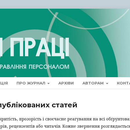
ЦІЯ
ПРО ЖУРНАЛ
АРХІВИ
АВТОРАМ
КОНТ
публікованих статей
итість, прозорість і своєчасне реагування на всі обґрунтова
орів, рецензентів або читачів. Кожне звернення розглядаєтьс