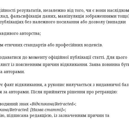
йності результатів, незалежно від того, чи є вони наслідко
клад, фальсифікація даних, маніпуляція зображеннями тощо)
публікаціях без належного посилання або дозволу (випадки
авдивого авторства;
 етичних стандартів або професійних кодексів.
одаватися до моменту офіційної публікації статті. Для цього
 лист із поясненням причин відкликання. Заява повинна бут
а авторами.
є факт відкликання, а рукопис вилучається з видавничої ба
я за авторами. Після прийняття рішення про ретракцію:
я водяний знак
«Відкликана/Retracted»
;
кана/Retracted: [Назва статті]»
;
цію, підписана редакцією, із зазначенням причин та