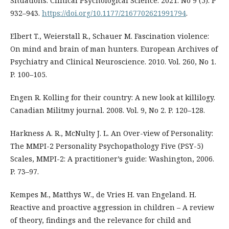
Situations. Clinical Psychological Science. 2021. No 9 (5). P
932–943.
https://doi.org/10.1177/2167702621991794
.
Elbert T., Weierstall R., Schauer M. Fascination violence:
On mind and brain of man hunters. European Archives of
Psychiatry and Clinical Neuroscience. 2010. Vol. 260, No 1.
P. 100–105.
Engen R. Kolling for their country: A new look at killilogy.
Canadian Militmy journal. 2008. Vol. 9, No 2. P. 120–128.
Harkness A. R., McNulty J. L. An Over-view of Personality:
The MMPI-2 Personality Psychopathology Five (PSY-5)
Scales, MMPI-2: A practitioner’s guide: Washington, 2006.
P. 73–97.
Kempes M., Matthys W., de Vries H. van Engeland. H.
Reactive and proactive aggression in children – A review
of theory, findings and the relevance for child and