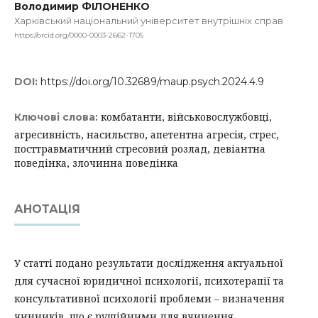
Володимир ФІЛОНЕНКО
Харківський національний університет внутрішніх справ
https://orcid.org/0000-0003-2662-1705
DOI:
https://doi.org/10.32689/maup.psych.2024.4.9
комбатанти, військовослужбовці,
Ключові слова:
агресивність, насильство, апетентна агресія, стрес,
посттравматичний стресовий розлад, девіантна
поведінка, злочинна поведінка
АНОТАЦІЯ
У статті подано результати дослідження актуальної
для сучасної юридичної психології, психотерапії та
консультативної психології проблеми – визначення
чинників, що є рушійними для вчинення