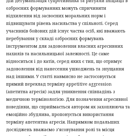
дій дегуманізація супротивника та ритуали ініціації в
озброєних формуваннях можуть спричиняти
відхилення від засвоєних моральних норм і
підвищувати рівень насильства у спільноті. Серед
учасників бойових дій існує частка осіб, які вважають
перебування у складі озброєних формувань
інструментом для задоволення власних агресивних
нахилів та насильницької залежності. Це саме
відноситься і до катів, серед яких є тип, що отримує
задоволення від нанесення ушкоджень та знущання
над іншими. У статті навмисно не застосовується
прямий переклад терміну appetitive aggression
(апетитна агресія) задля уникнення співпадінь з
медичною термінологією. Для позначення агресивної
поведінки, що сприймається автором як захоплююча та
емоційно збудлива, пропонується використання
терміну апетентна агресія. Напрямком подальших
досліджень вважаємо з’ясовування ролі та місця