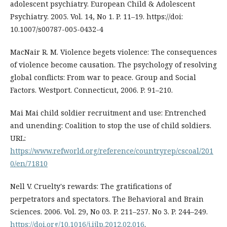
adolescent psychiatry. European Child & Adolescent
Psychiatry. 2005. Vol. 14, No 1. P. 11–19. https://doi:
10.1007/s00787-005-0432-4
MacNair R. M. Violence begets violence: The consequences
of violence become causation. The psychology of resolving
global conflicts: From war to peace. Group and Social
Factors. Westport. Connecticut, 2006. P. 91–210.
Mai Mai child soldier recruitment and use: Entrenched
and unending: Coalition to stop the use of child soldiers.
URL:
https://www.refworld.org/reference/countryrep/cscoal/201
0/en/71810
Nell V. Cruelty's rewards: The gratifications of
perpetrators and spectators. The Behavioral and Brain
Sciences. 2006. Vol. 29, No 03. P. 211–257. No 3. P. 244–249.
https://doi.org/10.1016/j.ijlp.2012.02.016
.