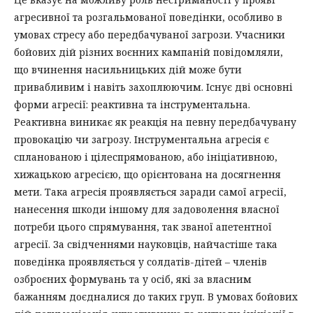
агресивної та розгальмованої поведінки, особливо в
умовах стресу або передбачуваної загрози. Учасники
бойових дій різних воєнних кампаній повідомляли,
що вчинення насильницьких дій може бути
привабливим і навіть захоплюючим. Існує дві основні
форми агресії: реактивна та інструментальна.
Реактивна виникає як реакція на певну передбачувану
провокацію чи загрозу. Інструментальна агресія є
спланованою і цілеспрямованою, або ініціативною,
хижацькою агресією, що орієнтована на досягнення
мети. Така агресія проявляється заради самої агресії,
нанесення шкоди іншому для задоволення власної
потреби цього спрямування, так званої апетентної
агресії. За свідченнями науковців, найчастіше така
поведінка проявляється у солдатів-дітей – членів
озброєних формувань та у осіб, які за власним
бажанням доєдналися до таких груп. В умовах бойових