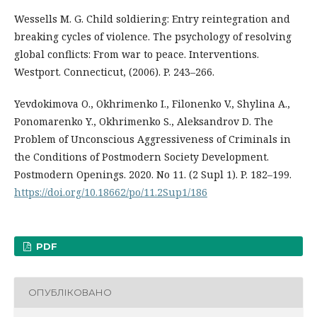
Wessells M. G. Child soldiering: Entry reintegration and
breaking cycles of violence. The psychology of resolving
global conflicts: From war to peace. Interventions.
Westport. Connecticut, (2006). P. 243–266.
Yevdokimova O., Okhrimenko I., Filonenko V., Shylina A.,
Ponomarenko Y., Okhrimenko S., Aleksandrov D. The
Problem of Unconscious Aggressiveness of Criminals in
the Conditions of Postmodern Society Development.
Postmodern Openings. 2020. No 11. (2 Supl 1). P. 182–199.
https://doi.org/10.18662/po/11.2Sup1/186
PDF
ОПУБЛІКОВАНО