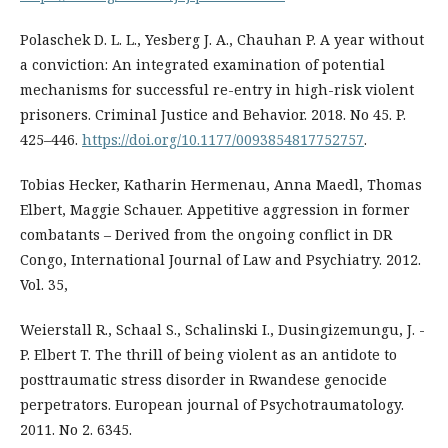
Polaschek D. L. L., Yesberg J. A., Chauhan P. A year without
a conviction: An integrated examination of potential
mechanisms for successful re-entry in high-risk violent
prisoners. Criminal Justice and Behavior. 2018. No 45. P.
425–446.
https://doi.org/10.1177/0093854817752757
.
Tobias Hecker, Katharin Hermenau, Anna Maedl, Thomas
Elbert, Maggie Schauer. Appetitive aggression in former
combatants – Derived from the ongoing conflict in DR
Congo, International Journal of Law and Psychiatry. 2012.
Vol. 35,
Weierstall R., Schaal S., Schalinski I., Dusingizemungu, J. -
P. Elbert T. The thrill of being violent as an antidote to
posttraumatic stress disorder in Rwandese genocide
perpetrators. European journal of Psychotraumatology.
2011. No 2. 6345.