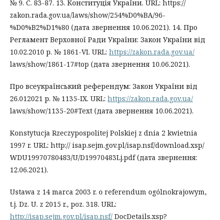
№ 9. С. 83-87. 13. Конституція України. URL: https://
zakon.rada.gov.ua/laws/show/254%D0%BA/96-
%D0%B2%D1%80 (дата звернення 10.06.2021). 14. Про
Регламент Верховної Ради України: Закон України від
10.02.2010 р. № 1861-VI. URL:
https://zakon.rada.gov.ua/
laws/show/1861-17#top (дата звернення 10.06.2021).
Про всеукраїнський референдум: Закон України від
26.012021 р. № 1135-IX. URL:
https://zakon.rada.gov.ua/
laws/show/1135-20#Text (дата звернення 10.06.2021).
Konstytucja Rzeczypospolitej Polskiej z dnia 2 kwietnia
1997 r. URL: http:// isap.sejm.gov.pl/isap.nsf/download.xsp/
WDU19970780483/U/D19970483Lj.pdf (дата звернення:
12.06.2021).
Ustawa z 14 marca 2003 r. o referendum ogólnokrajowym,
t.j. Dz. U. z 2015 r., poz. 318. URL:
http://isap.sejm.gov.pl/isap.nsf/
DocDetails.xsp?