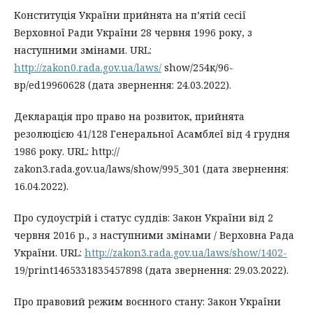
Конституція України прийнята на п’ятій сесії
Верховної Ради України 28 червня 1996 року, з
наступними змінами. URL:
http://zakon0.rada.gov.ua/laws/
show/254к/96-
вр/ed19960628 (дата звернення: 24.03.2022).
Декларація про право на розвиток, прийнята
резолюцією 41/128 Генеральної Асамблеї від 4 грудня
1986 року. URL: http://
zakon3.rada.gov.ua/laws/show/995_301 (дата звернення:
16.04.2022).
Про судоустрій і статус суддів: Закон України від 2
червня 2016 р., з наступними змінами / Верховна Рада
України. URL:
http://zakon3.rada.gov.ua/laws/show/1402-
19/print1465331835457898 (дата звернення: 29.03.2022).
Про правовий режим воєнного стану: Закон України