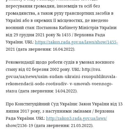
пересування громадян, іноземців та осіб без
громадянства, а також руху транспортних засобів в
Україні або в окремих її місцевостях, де введено
воєнний стан: Постанова Кабінету Міністрів України
від 29 грудня 2021 року № 1455 / Верховна Рада
України. URL:
https://zakon.rada.gov.ua/laws/show/1455-
2021 (дата звернення: 16.04.2022).
Рекомендації щодо роботи судів в умовах воєнного
стану від 02 березня 2002 року. URL: http://rsu.
gov.ua/ua/news/usim-sudam-ukraini-rsuopublikuvala-
rekomendacii-sodo-rootisudiv- v-umovah-voennogo-
stanu (дата звернення: 14.04.2022).
Про Конституційний Суд України: Закон України від 13
липня 2017 року, з наступними змінами / Верховна
Рада України. URL:
http://zakon3.rada.gov.ua/laws/
show/2136-19 (дата звернення: 21.03.2022).