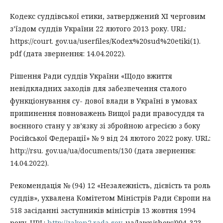
Кодекс суддівської етики, затверджений ХІ черговим
з’їздом суддів України 22 лютого 2013 року. URL:
https://court. gov.ua/userfiles/Kodex%20sud%20etiki(1).
pdf (дата звернення: 14.04.2022).
Рішення Ради суддів України «Щодо вжиття
невідкладних заходів для забезпечення сталого
функціонування су- дової влади в Україні в умовах
припинення повноважень Вищої ради правосуддя та
воєнного стану у зв’язку зі збройною агресією з боку
Російської Федерації» № 9 від 24 лютого 2022 року. URL:
http://rsu. gov.ua/ua/documents/130 (дата звернення:
14.04.2022).
Рекомендація № (94) 12 «Незалежність, дієвість та роль
суддів», ухвалена Комітетом Міністрів Ради Європи на
518 засіданні заступників міністрів 13 жовтня 1994
року. URL:
http://zakon2.rada.gov
. ua/laws/show/994_323