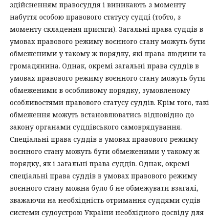
здійсненням правосуддя і виникають з моменту
набуття особою правового статусу судді (тобто, з
моменту складення присяги). Загальні права суддів в
умовах правового режиму воєнного стану можуть бути
обмеженими у такому ж порядку, які права людини та
громадянина. Однак, окремі загальні права суддів в
умовах правового режиму воєнного стану можуть бути
обмеженими в особливому порядку, зумовленому
особливостями правового статусу суддів. Крім того, такі
обмеження можуть встановлюватись відповідно до
закону органами суддівського самоврядування.
Спеціальні права суддів в умовах правового режиму
воєнного стану можуть бути обмеженими у такому ж
порядку, як і загальні права суддів. Однак, окремі
спеціальні права суддів в умовах правового режиму
воєнного стану можна було б не обмежувати взагалі,
зважаючи на необхідність отримання суддями судів
системи судоустрою України необхідного досвіду для