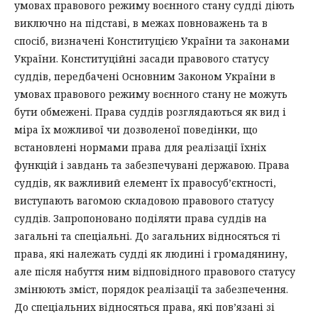
умовах правового режиму воєнного стану судді діють
виключно на підставі, в межах повноважень та в
спосіб, визначені Конституцією України та законами
України. Конституційні засади правового статусу
суддів, передбачені Основним Законом України в
умовах правового режиму воєнного стану не можуть
бути обмежені. Права суддів розглядаються як вид і
міра їх можливої чи дозволеної поведінки, що
встановлені нормами права для реалізації їхніх
функцій і завдань та забезпечувані державою. Права
суддів, як важливий елемент їх правосуб’єктності,
виступають вагомою складовою правового статусу
суддів. Запропоновано поділяти права суддів на
загальні та спеціальні. До загальних відносяться ті
права, які належать судді як людині і громадянину,
але після набуття ним відповідного правового статусу
змінюють зміст, порядок реалізації та забезпечення.
До спеціальних відносяться права, які пов’язані зі