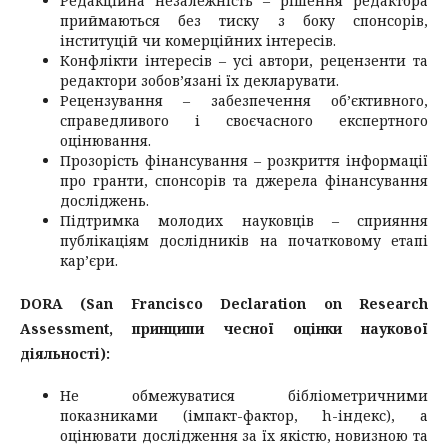
Редакційна незалежність – рішення редактора
приймаються без тиску з боку спонсорів,
інституцій чи комерційних інтересів.
Конфлікти інтересів – усі автори, рецензенти та
редактори зобов’язані їх декларувати.
Рецензування – забезпечення об’єктивного,
справедливого і своєчасного експертного
оцінювання.
Прозорість фінансування – розкриття інформації
про гранти, спонсорів та джерела фінансування
досліджень.
Підтримка молодих науковців – сприяння
публікаціям дослідників на початковому етапі
кар’єри.
DORA (San Francisco Declaration on Research
Assessment, принципи чесної оцінки наукової
діяльності):
Не обмежуватися бібліометричними
показниками (імпакт-фактор, h-індекс), а
оцінювати дослідження за їх якістю, новизною та