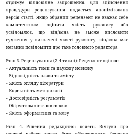
отримує відповідне запрошення. Для здійснення
процедури рецензування надається анонімізована
версія статті. Якщо обраний рецензент не вважає себе
компетентним оцінити якість рукопису або
усвідомлює, що він/вона не зможе висловити
судження у визначені якості рукопису, він/вона має
негайно повідомити про таке головного редактора.
Етап 3. Рецензування (2-4 тижні): Рецензент оцінює:
- Актуальність теми та наукову новизну
- Відповідність назви та змісту
- Якість огляду літератури
- Коректність методології
- Достовірність результатів
- Обґрунтованість висновків
- Якість оформлення та мову
Етап 4. Рішення редакційної колегії: Відгуки про
наукові роботи мають бути об’єктивними. Основне