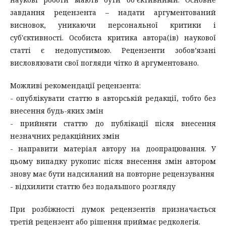
завдання рецензента – надати аргументований
висновок, уникаючи персональної критики і
суб'єктивності. Особиста критика автора(ів) наукової
статті є недопустимою. Рецензенти зобов’язані
висловлювати свої погляди чітко й аргументовано.
Можливі рекомендації рецензента:
- опублікувати статтю в авторській редакції, тобто без
внесення будь-яких змін
- прийняти статтю до публікації після внесення
незначних редакційних змін
- направити матеріал автору на доопрацювання. У
цьому випадку рукопис після внесення змін автором
знову має бути надсиланий на повторне рецензування
- відхилити статтю без подальшого розгляду
При розбіжності думок рецензентів призначається
третій рецензент або рішення приймає редколегія.