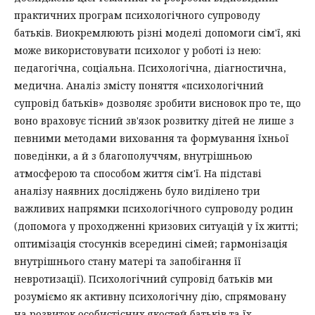
практичних програм психологічного супроводу
батьків. Виокремлюють різні моделі допомоги сім'ї, які
може використовувати психолог у роботі із нею:
педагогічна, соціальна. Психологічна, діагностична,
медична. Аналіз змісту поняття «психологічний
супровід батьків» дозволяє зробити висновок про те, що
воно враховує тісний зв'язок розвитку дітей не лише з
певними методами виховання та формування їхньої
поведінки, а й з благополуччям, внутрішньою
атмосферою та способом життя сім'ї. На підставі
аналізу наявних досліджень було виділено три
важливих напрямки психологічного супроводу родин
(допомога у проходженні кризових ситуацій у їх житті;
оптимізація стосунків всередині сімей; гармонізація
внутрішнього стану матері та запобігання її
невротизації). Психологічний супровід батьків ми
розуміємо як активну психологічну дію, спрямовану
на розвиток особистісних якостей батьків та їх