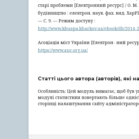
старі проблеми [Електронний ресурс] / О. М
будівництво : електрон. наук. фах. вид. ХарР
— С. 9. — Режим доступу :
http://www.kbuapa.kharkov.ua/ebook/db/2014-2
Асоціація міст України [Електрон- ний ресур
https://www.auc.org.ua/
Статті цього автора (авторів), які 
Особливість: Цей модуль вимагає, щоб був у
модулі статистики повертають більше однієї
сторінці налаштування сайту адміністрато