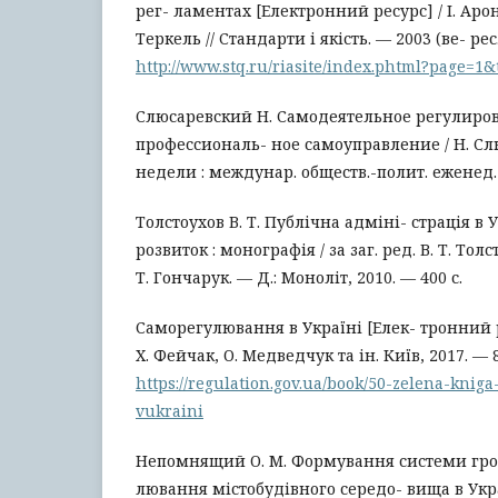
рег- ламентах [Електронний ресурс] / І. Ароно
Теркель // Стандарти і якість. — 2003 (ве- ре
http://www.stq.ru/riasite/index.phtml?page=1
Слюсаревский Н. Самодеятельное регулиро
профессиональ- ное самоуправление / Н. Слю
недели : междунар. обществ.-полит. еженед. 
Толстоухов В. Т. Публічна адміні- страція в 
розвиток : монографія / за заг. ред. В. Т. Тол
Т. Гончарук. — Д.: Моноліт, 2010. — 400 с.
Саморегулювання в Україні [Елек- тронний р
Х. Фейчак, О. Медведчук та ін. Київ, 2017. —
https://regulation.gov.ua/book/50-zelena-kni
vukraini
Непомнящий О. М. Формування системи гро
лювання містобудівного середо- вища в Укра