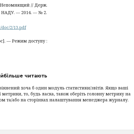
. Непомнящий // Держ.
І НАДУ. — 2014. — № 2.
/doc/2/13.pdf
с]. — Режим доступу :
найбільше читають
вікнений хоча б один модуль статистики/звітів. Якщо ваші
 метрики, то, будь ласка, також оберіть головну метрику на
ром та/або на сторінках налаштування менеджера журналу.