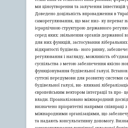
ми ціноутворення та залучення інвестицій у
Доведено доцільність впровадження в Укра
саморегулювання, що має низ- ку переваг 
ієрархічною структурою державного регулюв
серед яких: звільнення органів державної 
для них функцій, застосування ліберальних
відкритості будівель- ного ринку, забезпече
регулювання і нагляду, можливість об’єдна
суспільства з метою забезпечення якісно но
функціонування будівельної галузі. Встановл
суттєві передумови для розвитку системи 
будівельної галузі, ви- кликані лібералізац
європейським вектором інтеграції та про- ц
влади. Проаналізовано міжнародний досвід,
визначено пріоритетні напрями співпраці 
міжнародними організаціями, що забезпеч
та надають консультативну допомогу. Визн
саморегулювання технічної складової будів