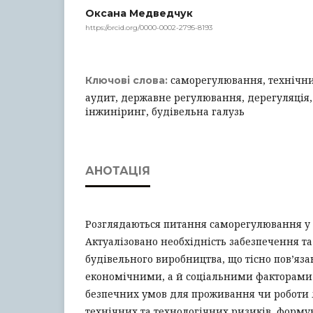
Оксана Медведчук
https://orcid.org/0000-0002-2795-8193
саморегулювання, технічни
Ключові слова:
аудит, державне регулювання, дерегуляція,
інжиніринг, будівельна галузь
АНОТАЦІЯ
Розглядаються питання саморегулювання у б
Актуалізовано необхідність забезпечення та
будівельного виробництва, що тісно пов’яза
економічними, а й соціальними факторами
безпечних умов для проживання чи роботи 
технічних та технологічних ризиків, форму