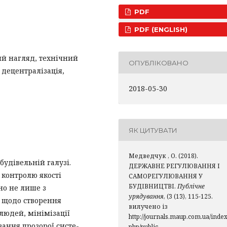
PDF
PDF (ENGLISH)
й нагляд, технічний
ОПУБЛІКОВАНО
 децентралізація,
2018-05-30
ЯК ЦИТУВАТИ
Медведчук , О. (2018).
удівельній галузі.
ДЕРЖАВНЕ РЕГУЛЮВАННЯ І
 контролю якості
САМОРЕГУЛЮВАННЯ У
БУДІВНИЦТВІ.
Публічне
но не лише з
урядування
, (3 (13), 115-125.
 щодо створення
вилучено із
людей, мінімізації
http://journals.maup.com.ua/index
вання прозорої систе-
php/public-