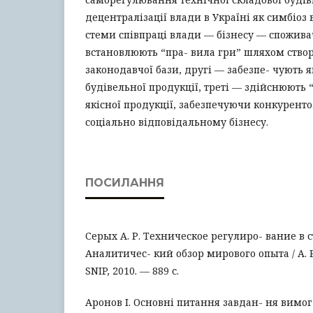
децентралізації влади в Україні як симбіоз
стеми співпраці влади — бізнесу — спожива
встановлюють “пра- вила гри” шляхом ство
законодавчої бази, другі — забезпе- чують як
будівельної продукції, треті — здійснюють
якісної продукції, забезпечуючи конкурент
соціально відповідальному бізнесу.
ПОСИЛАННЯ
Серых А. Р. Техническое регулиро- вание в с
Аналитичес- кий обзор мирового опыта / А. Р
SNIP, 2010. — 889 с.
Аронов І. Основні питання завдан- ня вимог