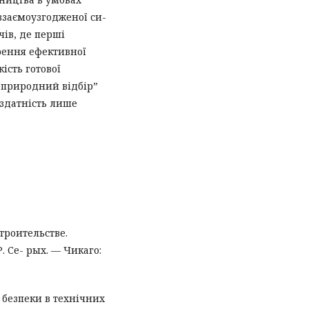
 взаємоузгодженої си-
чів, де перші
рення ефективної
ість готової
 “природний відбір”
оздатність лише
троительстве.
. Се- рых. — Чикаго:
 безпеки в технічних