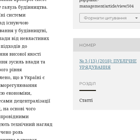
management/article/view/504
 галузь будівництва.
їні системи
Формати цитування
над існуючою
ання у будівництві,
влади від невластивих
НОМЕР
 підходів до
ння високої якості
№ 3 (13) (2018): ПУБЛІЧНЕ
ння зусиль влади та
УРЯДУВАННЯ
вого рівня
ено, що в Україні є
РОЗДІЛ
саморегулювання
ією економіки,
Статті
есами децентралізації
 на основі чого
з провідними
ують технічний нагляд
ачено роль
ництва в умовах