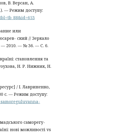
в, В. Версан, А.
с.). — Режим доступу:
&tbl=tb_88&id=653
вание или
сарев- ский // Зеркало
— 2010. — № 36. — С. 6.
Україні: становлення та
стоухова, Н. Р. Нижник, Н.
есурс] / І. Лавриненко,
 80 с. — Режим доступу:
ga-samoreguluvanna-
мадського саморегу-
їні: нові можливості vs