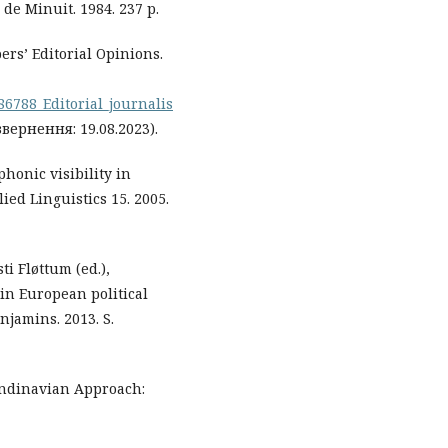
s de Minuit. 1984. 237 p.
rs’ Editorial Opinions.
86788_Editorial_journalis
вернення: 19.08.2023).
phonic visibility in
ied Linguistics 15. 2005.
ti Fløttum (ed.),
in European political
jamins. 2013. S.
andinavian Approach: