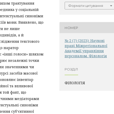
ляхом трактування
Формати цитування
ередника у соціальній
онтекстуальні синоніми
сіїв мови. Виявлено, що
НОМЕР
ти не лише
ндивідів, а й
№ 2 (7) (2023): Наукові
слідження текстового
праці Міжрегіональної
що наратор
Академії управління
є «інші голоси» шляхом
персоналом. Філологія
рює незалежні точки
ими значеннями чи
РОЗДІЛ
урсі засобів масової
 оновлює інвентар
ФІЛОЛОГІЯ
ійної та впливової
я той факт, що
тичними медіаторами
текстуальні синоніми
ення суб’єктивної