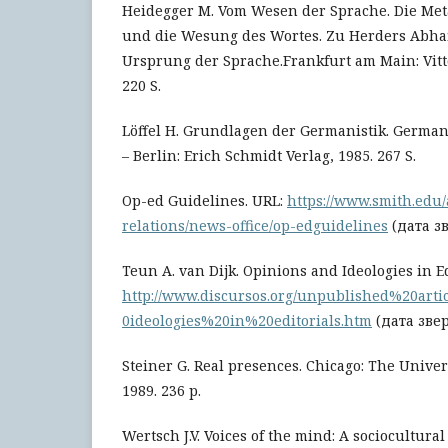
Heidegger M. Vom Wesen der Sprache. Die Met
und die Wesung des Wortes. Zu Herders Abh
Ursprung der Sprache.Frankfurt am Main: Vitt
220 S.
Löffel H. Grundlagen der Germanistik. Germani
– Berlin: Erich Schmidt Verlag, 1985. 267 S.
Op-ed Guidelines. URL:
https://www.smith.edu/
relations/news-office/op-edguidelines
(дата зв
Teun A. van Dijk. Opinions and Ideologies in Ed
http://www.discursos.org/unpublished%20art
0ideologies%20in%20editorials.htm
(дата звер
Steiner G. Real presences. Chicago: The Univer
1989. 236 p.
Wertsch J.V. Voices of the mind: A sociocultur