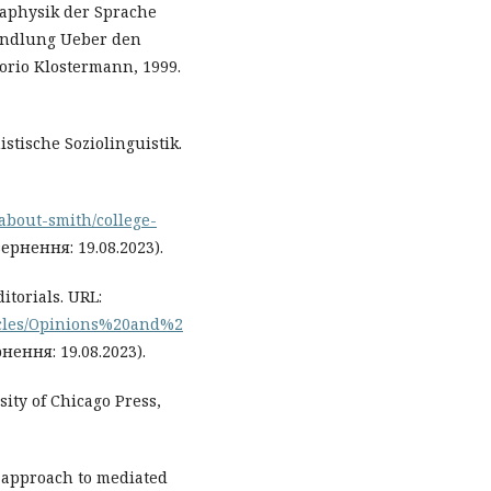
aphysik der Sprache
andlung Ueber den
orio Klostermann, 1999.
stische Soziolinguistik.
about-smith/college-
ернення: 19.08.2023).
itorials. URL:
icles/Opinions%20and%2
нення: 19.08.2023).
sity of Chicago Press,
al approach to mediated