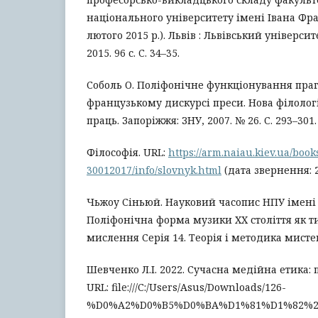
національного університету імені Івана Фран
лютого 2015 р.). Львів : Львівський універси
2015. 96 с. C. 34–35.
Соболь О. Поліфонічне функціонування пра
французькому дискурсі преси. Нова філолог
праць. Запоріжжя: ЗНУ, 2007. № 26. С. 293–301.
Філософія. URL:
https://arm.naiau.kiev.ua/books
30012017/info/slovnyk.html
(дата звернення: 2
Чьжоу Сіньюй. Науковий часопис НПУ імені
Поліфонічна форма музики ХХ століття як ти
мислення Серія 14. Теорія і методика мистець
Шевченко Л.І. 2022. Сучасна медійна етика:
URL: file:///C:/Users/Asus/Downloads/126-
%D0%A2%D0%B5%D0%BA%D1%81%D1%82%2