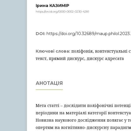
Ірина КАЗИМІР
https://orcid.org/0000-0002-0230-4281
DOI:
https://doi.org/10.32689/maup.philol.2023.
поліфонія, контекстуальні 
Ключові слова:
текст, прямий дискурс, дискурс адресата
АНОТАЦІЯ
Мета статті – дослідити поліфонічні потенці
періодики на матеріалі категорії контекстуа
Новизна наукового дослідження полягає у т
опертям на когнітивно-дискурсну парадигму