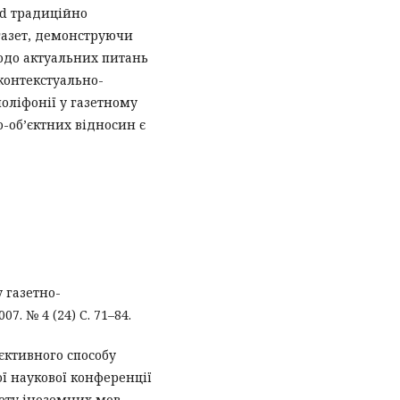
-ed традиційно
газет, демонструючи
щодо актуальних питань
контекстуально-
оліфонії у газетному
о-об’єктних відносин є
у газетно-
7. № 4 (24) С. 71–84.
’єктивного способу
ої наукової конференції
ету іноземних мов