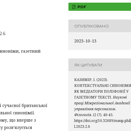
PDF
ОПУБЛІКОВАНО
2.6
2023-10-13
синоніми, газетний
ЯК ЦИТУВАТИ
КАЗИМІР, І. (2023).
КОНТЕКСТУАЛЬНІ СИНОНІМ
ЯК МЕДІАТОРИ ПОЛІФОНІЇ У
ГАЗЕТНОМУ ТЕКСТІ.
Наукові
праці Міжрегіональної Академії
ї сучасної британської
управління персоналом.
льної синонімії.
Філологія
, (2 (7), 40-45.
ому, що вперше з
https://doi.org/10.32689/maup.phi
l.2023.2.6
 розв’язується