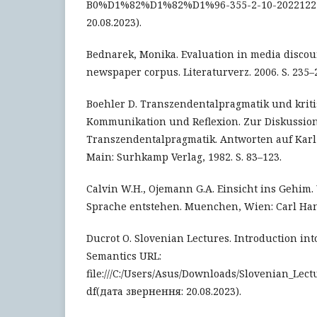
B0%D1%82%D1%82%D1%96-355-2-10-20221227.
20.08.2023).
Bednarek, Monika. Evaluation in media discour
newspaper corpus. Literaturverz. 2006. S. 235–
Boehler D. Transzendentalpragmatik und kriti
Kommunikation und Reflexion. Zur Diskussio
Transzendentalpragmatik. Antworten auf Karl-
Main: Surhkamp Verlag, 1982. S. 83–123.
Calvin W.H., Ojemann G.A. Einsicht ins Gehim
Sprache entstehen. Muenchen, Wien: Carl Hans
Ducrot O. Slovenian Lectures. Introduction in
Semantics URL:
file:///C:/Users/Asus/Downloads/Slovenian_Lec
df(дата звернення: 20.08.2023).