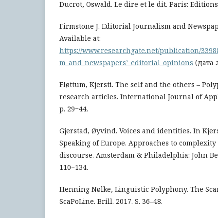
Ducrot, Oswald. Le dire et le dit. Paris: Edition
Firmstone J. Editorial Journalism and Newspape
Available at:
https://www.researchgate.net/publication/3398
m_and_newspapers’_editorial_opinions
(дата з
Fløttum, Kjersti. The self and the others – Poly
research articles. International Journal of Appl
p. 29−44.
Gjerstad, Øyvind. Voices and identities. In Kjers
Speaking of Europe. Approaches to complexity 
discourse. Amsterdam & Philadelphia: John Ben
110−134.
Henning Nølke, Linguistic Polyphony. The Sc
ScaPoLine. Brill. 2017. S. 36–48.