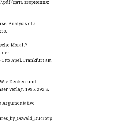
pdf (дата звернення:
se: Analysis of a
250.
sche Moral //
n der
Otto Apel. Frankfurt am
. Wie Denken und
er Verlag, 1995. 392 S.
to Argumentative
tures_by_Oswald_Ducrot.p