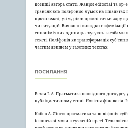
позиції автора статті. Жанри editorial та op
транслюють поліфонію думок на шпальтах 
протилежні, утім, рівноправні точки зору 
чи ситуацій. Виявлені випадки евфемізації 
синонімічних одиниць слугують засобами п
тексті. Поліфонія як трансформація суб’єктн
частим явищем у газетних текстах.
ПОСИЛАННЯ
Бехта І. А. Прагматика оповідного дискурсу 
публіцистичному стилі. Новітня філологія. 200
Кабов А. Лінгвопрагматика та поліфонія суб
іспанської мови в сучасній пресі. Тези звітн
професорсько-викладцького складу факульт