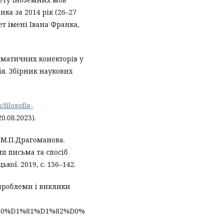
ка за 2014 рік (26–27
тет імені Івана Франка,
гматичних конекторів у
ія. Збірник наукових
/filosofia-
0.08.2023).
 М.П.Драгоманова.
п письма та спосіб
кої. 2019, с. 136–142.
 проблеми і виклики
0%D1%81%D1%82%D0%