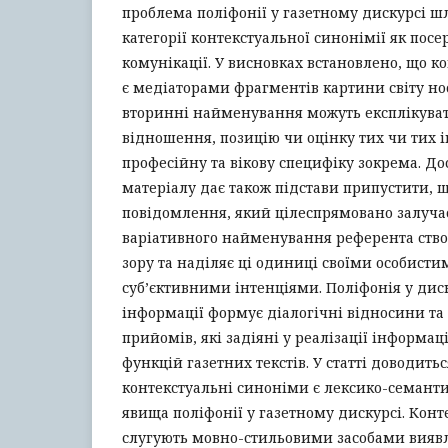
проблема поліфонії у газетному дискурсі ш
категорії контекстуальної синонімії як пос
комунікації. У висновках встановлено, що к
є медіаторами фрагментів картини світу но
вторинні найменування можуть експлікува
відношення, позицію чи оцінку тих чи тих і
професійну та вікову специфіку зокрема. До
матеріалу дає також підстави припустити, 
повідомлення, який цілеспрямовано залуча
варіативного найменування референта ство
зору та наділяє ці одиниці своїми особист
суб’єктивними інтенціями. Поліфонія у диск
інформації формує діалогічні відносини та
прийомів, які задіяні у реалізації інформац
функцій газетних текстів. У статті доводитьс
контекстуальні синоніми є лексико-семан
явища поліфонії у газетному дискурсі. Кон
слугують мовно-стильовими засобами виявл