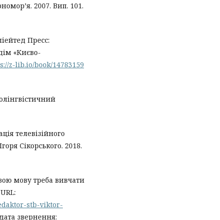
омор’я. 2007. Вип. 101.
іейтед Пресс:
дім «Києво-
s://z-lib.io/book/14783159
іолінгвістичний
ація телевізійного
Ігоря Сікорського. 2018.
Свою мову треба вивчати
 URL:
edaktor-stb-viktor-
дата звернення: