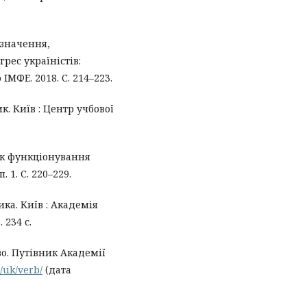
изначення,
рес україністів:
ІМФЕ. 2018. С. 214–223.
. Київ : Центр учбової
ик функціонування
 1. С. 220–229.
ка. Київ : Академія
 234 с.
о. Путівник Академії
/uk/verb/
(дата