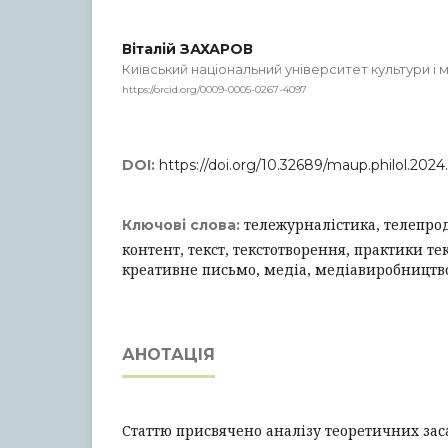
Віталій ЗАХАРОВ
Київський національний університет культури і 
https://orcid.org/0009-0005-0267-4097
DOI:
https://doi.org/10.32689/maup.philol.2024.
тележурналістика, телепро
Ключові слова:
контент, текст, текстотворення, практики те
креативне письмо, медіа, медіавиробництв
АНОТАЦІЯ
Статтю присвячено аналізу теоретичних зас