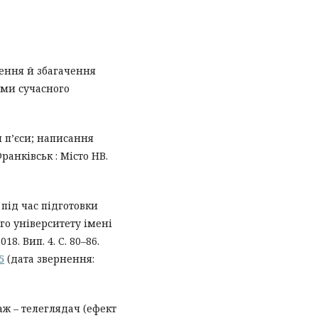
нення й збагачення
еми сучасного
 п’єси; написання
ранківськ : Місто НВ.
під час підготовки
го університету імені
8. Вип. 4. С. 80–86.
5
(дата звернення:
аж – телеглядач (ефект