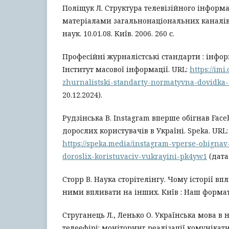
Поліщук Л. Структура телевізійного інформа
матеріалами загальнонаціональних каналів):
наук. 10.01.08. Київ. 2006. 260 с.
Професійні журналістські стандарти : інфор
Інститут масової інформації. URL:
https://imi
zhurnalistski-standarty-normatyvna-dovidka-
20.12.2024).
Рудзінська В. Instagram вперше обігнав Face
дорослих користувачів в Україні. Speka. URL:
https://speka.media/instagram-vperse-obignav-
doroslix-koristuvaciv-vukrayini-pk4yw1
(дата
Сторр В. Наука сторітелінгу. Чому історії вп
ними впливати на інших. Київ : Наш формат. 
Струганець Л., Ленько О. Українська мова в
телеефірі: моніторинг реалізації комунікати