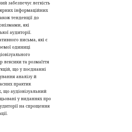
кий забезпечує легкість
улярних інформаційних
акож тенденції до
онізмами, які
кої аудиторії.
тивного письма, які є
ремої одиниці
діовізуального
ір лексики та розмаїття
кцій, що у поєднанні
сування аналізу й
часних практик
, що аудіовізуальний
ацьовані у виданнях про
аудиторії на спрощення
ції.