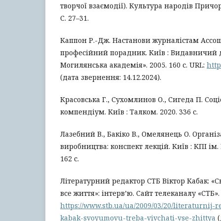
творчої взаємодії). Культура народів Причорн
С. 27–31.
Каппон Р.-Дж. Настанови журналістам Ассош
професійний порадник. Київ : Видавничий 
Могилянська академія». 2005. 160 с. URL:
http
(дата звернення: 14.12.2024).
Красовська Г., Сухомлинов О., Сигеда П. Соц
компендіум. Київ : Талком. 2020. 336 с.
Лазебний В., Бакіко В., Омелянець О. Організ
виробництва: конспект лекцій. Київ : КПІ ім. 
162 с.
Літературний редактор СТБ Віктор Кабак: «
все життя»: інтерв’ю. Сайт телеканалу «СТБ».
https://www.stb.ua/ua/2009/03/20/literaturnij-r
kabak-svoyumovu-treba-vivchati-vse-zhittya
(