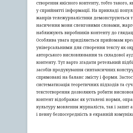
створення якісного контенту, тобто такого, я
у сприйнятті інформації. На прикладі поп
жанрів тележурналістики демонструються т
насичення мови сленговими словами, жарг
наближують виробників контенту до глядаць
Особлива увага приділяється прийомам креа
універсальними для створення тексту як ок
авторського висловлювання та складової ау
контенту. Тут варто згадати ретельний підб
засобів продукування синтаксичних констру
спрямовані на баланс змісту і форми. Засто
систематизація теоретичних підходів та су
текстотворення дозволяють робити висновок
контент відображає як усталені норми, опр
культуру мовлення журналіста, так і запит 
і певну безпосередність в екранній комуніка