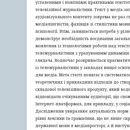
усталеними і новітніми практиками текстот
телевізійної журналістики. Текст у медіа за
аудіовізуального контенту зокрема не раз ст
медіалінгвістів, фахівців зі стилістики мов
психології. Втім, залишається потреба у різ
демонструє необхідність поєднання загаль
мовлення із технологіями роботи над текст
тележурналістики з урахуванням динаміки 
глядача. Водночас розкривається прагматич
із тележурналістики у закладах вищої освіт
для медіа. Мета статті полягає в систематиза
теоретичних і прикладних підходів до ство
складової телевізійного продукту, який во
відповідати очікуванням аудиторії, що спо
Інтернет-платформах, для прикладу, у соці
Дослідження увиразнює актуальність норм
рівні лексики та граматики, що не лише с
державної мови в медіапросторі, а й вист