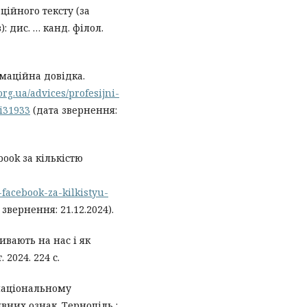
ційного тексту (за
 дис. … канд. філол.
маційна довідка.
.org.ua/advices/profesijni-
i31933
(дата звернення:
book за кількістю
facebook-za-kilkistyu-
 звернення: 21.12.2024).
ливають на нас і як
2024. 224 с.
 національному
вних ознак. Тернопіль :