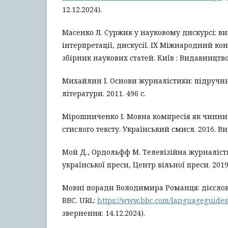
12.12.2024).
Масенко Л. Суржик у науковому дискурсі: в
інтерпретації, дискусії. IX Міжнародний конг
збірник наукових статей. Київ : Видавництво 
Михайлин І. Основи журналістики: підручник
літератури. 2011. 496 с.
Мірошниченко І. Мовна компресія як чинн
стислого тексту. Український смисл. 2016. Вип.
Мой Д., Ордольфф М. Телевізійна журналісти
української преси, Центр вільної преси. 2019.
Мовні поради Володимира Романця: дієслов
ВВС. URL:
https://www.bbc.com/languageguides
звернення: 14.12.2024).