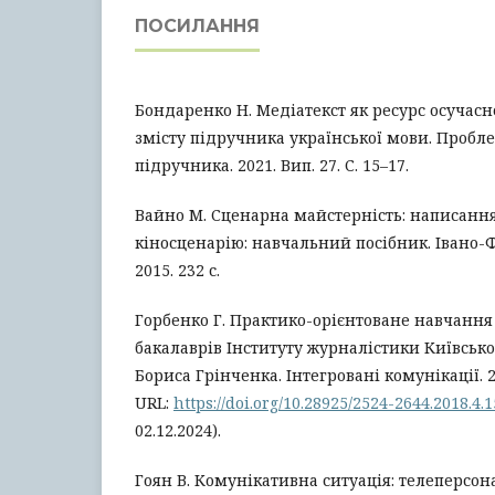
ПОСИЛАННЯ
Бондаренко Н. Медіатекст як ресурс осучас
змісту підручника української мови. Пробл
підручника. 2021. Вип. 27. С. 15–17.
Вайно М. Сценарна майстерність: написання
кіносценарію: навчальний посібник. Івано-Ф
2015. 232 с.
Горбенко Г. Практико-орієнтоване навчання 
бакалаврів Інституту журналістики Київсько
Бориса Грінченка. Інтегровані комунікації. 201
URL:
https://doi.org/10.28925/2524-2644.2018.4.1
02.12.2024).
Гоян В. Комунікативна ситуація: телеперсон