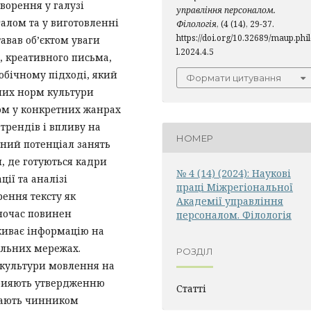
ворення у галузі
управління персоналом.
галом та у виготовленні
Філологія
, (4 (14), 29-37.
https://doi.org/10.32689/maup.phi
авав об’єктом уваги
l.2024.4.5
и, креативного письма,
нобічному підході, який
Формати цитування
них норм культури
ом у конкретних жанрах
трендів і впливу на
НОМЕР
ний потенціал занять
и, де готуються кадри
№ 4 (14) (2024): Наукові
ції та аналізі
праці Міжрегіональної
рення тексту як
Академії управління
дночас повинен
персоналом. Філологія
живає інформацію на
альних мережах.
РОЗДІЛ
 культури мовлення на
прияють утвердженню
Статті
упають чинником