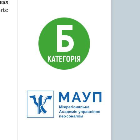
нал
гія;