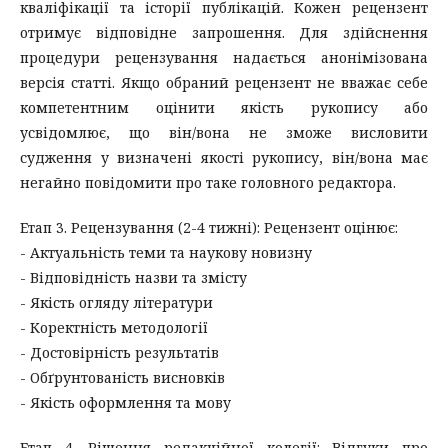
кваліфікації та історії публікацій. Кожен рецензент
отримує відповідне запрошення. Для здійснення
процедури рецензування надається анонімізована
версія статті. Якщо обраний рецензент не вважає себе
компетентним оцінити якість рукопису або
усвідомлює, що він/вона не зможе висловити
судження у визначені якості рукопису, він/вона має
негайно повідомити про таке головного редактора.
Етап 3. Рецензування (2-4 тижні): Рецензент оцінює:
- Актуальність теми та наукову новизну
- Відповідність назви та змісту
- Якість огляду літератури
- Коректність методології
- Достовірність результатів
- Обґрунтованість висновків
- Якість оформлення та мову
Етап 4. Рішення редакційної колегії: Відгуки про