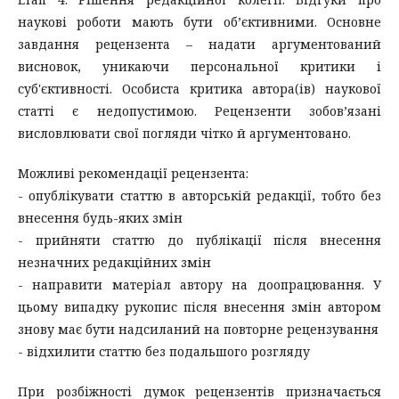
наукові роботи мають бути об’єктивними. Основне
завдання рецензента – надати аргументований
висновок, уникаючи персональної критики і
суб'єктивності. Особиста критика автора(ів) наукової
статті є недопустимою. Рецензенти зобов’язані
висловлювати свої погляди чітко й аргументовано.
Можливі рекомендації рецензента:
- опублікувати статтю в авторській редакції, тобто без
внесення будь-яких змін
- прийняти статтю до публікації після внесення
незначних редакційних змін
- направити матеріал автору на доопрацювання. У
цьому випадку рукопис після внесення змін автором
знову має бути надсиланий на повторне рецензування
- відхилити статтю без подальшого розгляду
При розбіжності думок рецензентів призначається