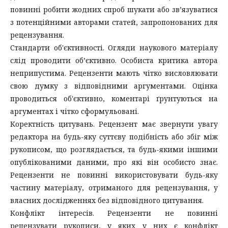
повинні робити жодних спроб шукати або зв’язуватися
з потенційними авторами статей, запропонованих для
рецензування.
Стандарти об'єктивності. Огляди наукового матеріалу
слід проводити об’єктивно. Особиста критика автора
неприпустима. Рецензенти мають чітко висловлювати
свою думку з відповідними аргументами. Оцінка
проводиться об'єктивно, коментарі ґрунтуються на
аргументах і чітко сформульовані.
Коректність цитувань. Рецензент має звернути увагу
редактора на будь-яку суттєву подібність або збіг між
рукописом, що розглядається, та будь-якими іншими
опублікованими даними, про які він особисто знає.
Рецензенти не повинні використовувати будь-яку
частину матеріалу, отриманого для рецензування, у
власних дослідженнях без відповідного цитування.
Конфлікт інтересів. Рецензенти не повинні
рецензувати рукописи, у яких у них є конфлікт