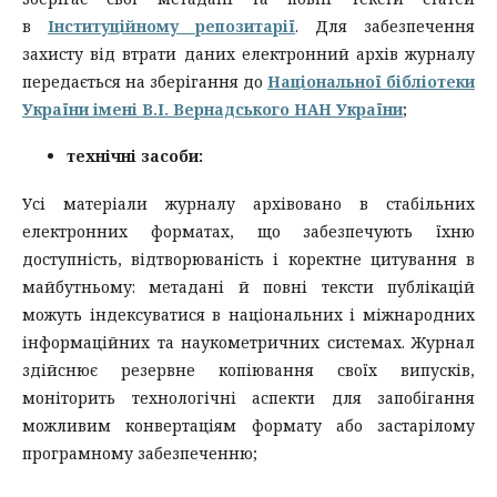
в
Інституційному репозитарії
. Для забезпечення
захисту від втрати даних електронний архів журналу
передається на зберігання до
Національної бібліотеки
України імені В.І. Вернадського НАН України
;
технічні засоби:
Усі матеріали журналу архівовано в стабільних
електронних форматах, що забезпечують їхню
доступність, відтворюваність і коректне цитування в
майбутньому: метадані й повні тексти публікацій
можуть індексуватися в національних і міжнародних
інформаційних та наукометричних системах. Журнал
здійснює резервне копіювання своїх випусків,
моніторить технологічні аспекти для запобігання
можливим конвертаціям формату або застарілому
програмному забезпеченню;