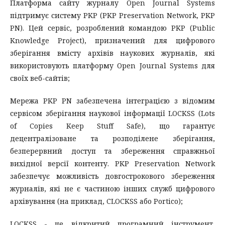
Платформа сайту журналу Open Journal Systems
підтримує систему PKP (PKP Preservation Network, PKP
PN). Цей сервіс, розроблений командою PKP (Public
Knowledge Project), призначений для цифрового
зберігання вмісту архівів наукових журналів, які
використовують платформу Open Journal Systems для
своїх веб-сайтів;
Мережа PKP PN забезпечена інтеграцією з відомим
сервісом зберігання наукової інформації LOCKSS (Lots
of Copies Keep Stuff Safe), що гарантує
децентралізоване та розподілене зберігання,
безперервний доступ та збереження справжньої
вихідної версії контенту. PKP Preservation Network
забезпечує можливість довгострокового збереження
журналів, які не є частиною інших служб цифрового
архівування (на приклад, CLOCKSS або Portico);
LOCKSS - це відкритий програмний інструмент,