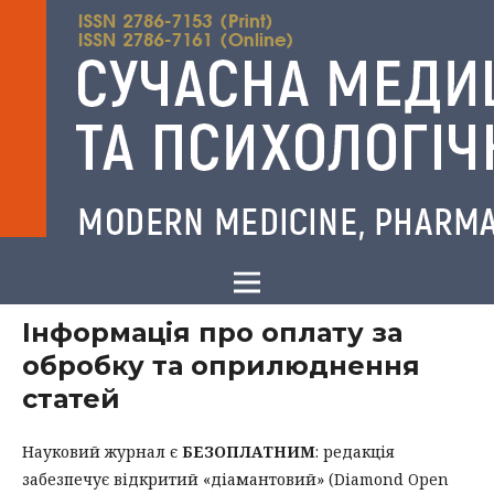
Інформація про оплату за
обробку та оприлюднення
статей
Науковий журнал є
БЕЗОПЛАТНИМ
: редакція
забезпечує відкритий «діамантовий» (Diamond Open