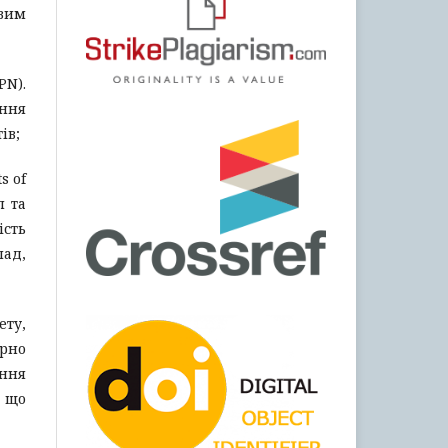
ивим
PN).
ання
ів;
s of
п та
ість
лад,
ету,
рно
ання
, що