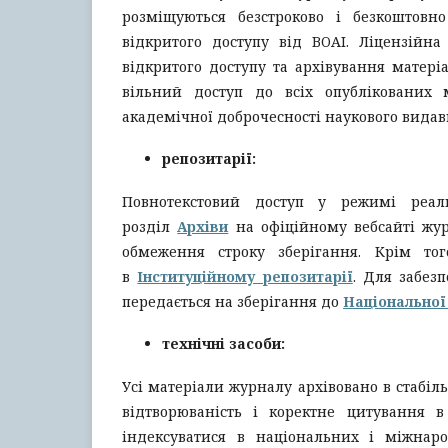
розміщуються безстроково і безкоштовн
відкритого доступу від BOAI. Ліцензійн
відкритого доступу та архівування матері
вільний доступ до всіх опублікованих 
академічної доброчесності наукового видав
репозитарії:
Повнотекстовий доступ у режимі реал
розділ
Архіви
на офіційному вебсайті журн
обмеження строку зберігання. Крім тог
в
Інституційному репозитарії
. Для забез
передається на зберігання до
Національної 
технічні засоби:
Усі матеріали журналу архівовано в стабіл
відтворюваність і коректне цитування 
індексуватися в національних і міжнар