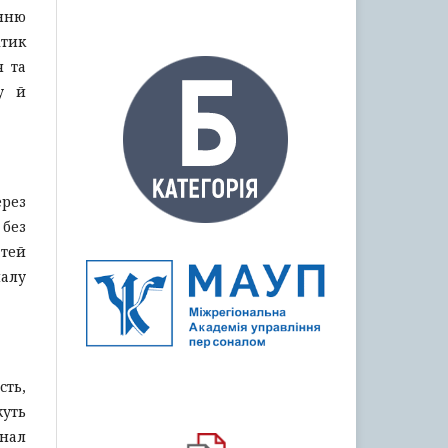
нню
ітик
я та
у й
рез
 без
тей
налу
сть,
жуть
нал