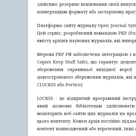
здійснює резервне копіювання своїх випуск
конвертаціям формату або застарілому про
Платформа сайту журналу Open Journal Syst
Цей сервіс, розроблений командою PKP (Pub
вмісту архівів наукових журналів, які викор
Мережа PKP PN забезпечена інтеграцією з в
Copies Keep Stuff Safe), що гарантує деце
збереження справжньої вихідної версії 
довгострокового збереження журналів, які 
CLOCKSS або Portico);
LOCKSS - це відкритий програмний інстру
який дозволяє бібліотекам здійснювати
моніторить веб-сайти цих журналів на пред
цього контенту. Кожен архів постійно підда
контент пошкоджений або втрачений, інші 