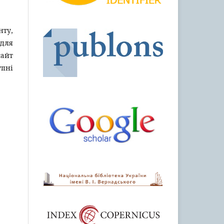
нту,
 для
айт
пні