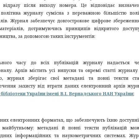
о відразу після виходу номера. Це відповідає визначе
а політика журналу сумісна з переважною більшістю пол
алів. Журнал забезпечує довгострокове цифрове збереженн
матеріалів, дотримуючись принципів відкритого доступ
ництва, за допомогою таких інструментів:
ьного часу до всіх публікацій журналу надається че
алу. Архів містить усі випуски та окремі статті журналу
о, журнал зберігає свої метадані та повні тексти ста
печення захисту від втрати даних електронний архів жур
бібліотеки України імені В.І. Вернадського НАН України
;
ьних електронних форматах, що забезпечують їхню доступні
в майбутньому: метадані й повні тексти публікацій мо
одних інформаційних та наукометричних системах. Жур