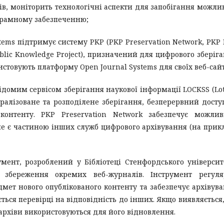
ів, моніторить технологічні аспекти для запобігання можл
грамному забезпеченню;
ems підтримує систему PKP (PKP Preservation Network, PKP 
lic Knowledge Project), призначений для цифрового зберіг
истовують платформу Open Journal Systems для своїх веб-сайт
ідомим сервісом зберігання наукової інформації LOCKSS (Lot
нтралізоване та розподілене зберігання, безперервний досту
контенту. PKP Preservation Network забезпечує можлив
не є частиною інших служб цифрового архівування (на прик
мент, розроблений у Бібліотеці Стенфордського університ
 збереження окремих веб-журналів. Інструмент регуля
мет нового опублікованого контенту та забезпечує архівув
ється перевірці на відповідність до інших. Якщо виявляється
архіви використовуються для його відновлення.