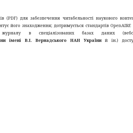
в (PDF) для забезпечення читабельності наукового конте
нтує його знаходження; дотримується стандартів OpenAIRE
и журналу в спеціалізованих базах даних (вебс
їни імені В.І. Вернадського НАН України
й ін.) досту